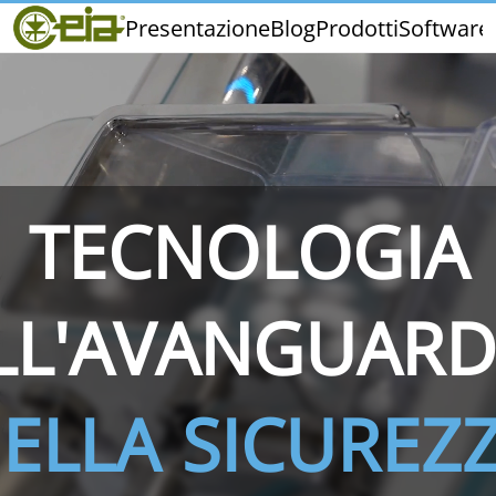
Home
Presentazione
Blog
Prodotti
Software
CEIA
Qualità
Fiere ed Eventi
TECNOLOGIA
THS/PH210
THS/PH210-FFV
THS/PH2
LL'AVANGUARD
ELLA SICUREZ
THS/PH21N-FB
THS/PH21N-FFV
THS/PH2
D25