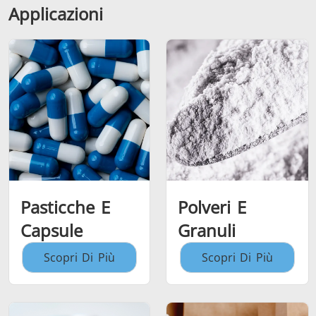
Applicazioni
Pasticche E
Polveri E
Capsule
Granuli
Scopri Di Più
Scopri Di Più