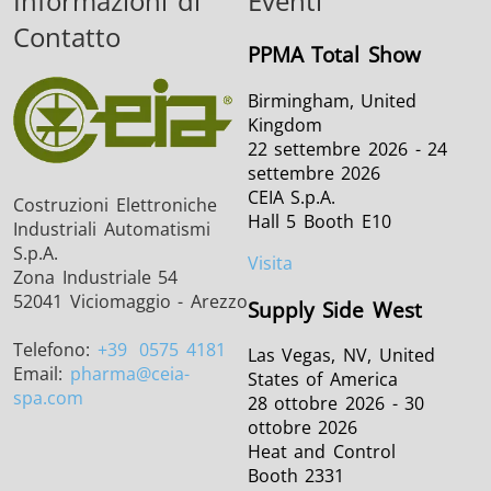
Informazioni di
Eventi
Contatto
PPMA Total Show
Birmingham, United
Kingdom
22 settembre 2026 - 24
settembre 2026
CEIA S.p.A.
Costruzioni Elettroniche
Hall 5 Booth E10
Industriali Automatismi
S.p.A.
Visita
Zona Industriale 54
52041 Viciomaggio - Arezzo
Supply Side West
Telefono:
+39
0575 4181
Las Vegas, NV, United
Email:
pharma
@ceia-
States of America
spa.com
28 ottobre 2026 - 30
ottobre 2026
Heat and Control
Booth 2331