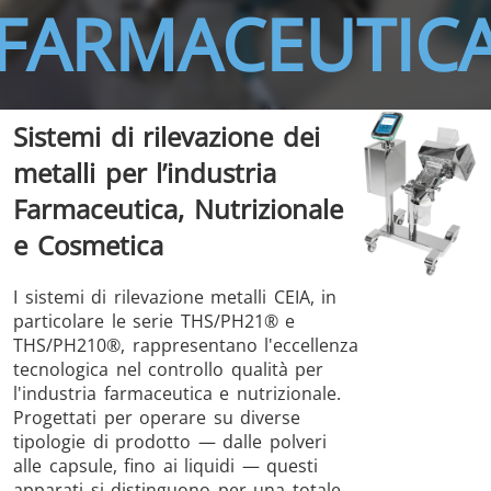
FARMACEUTIC
Sistemi di rilevazione dei
THS/FBB
THS/GMS21
metalli per l’industria
THS/MBB
THS/G21
Farmaceutica, Nutrizionale
e Cosmetica
I sistemi di rilevazione metalli CEIA, in
THS Production
MD-SCOPE
particolare le serie THS/PH21® e
4.0
THS/PH210®, rappresentano l'eccellenza
tecnologica nel controllo qualità per
l'industria farmaceutica e nutrizionale.
Progettati per operare su diverse
tipologie di prodotto — dalle polveri
alle capsule, fino ai liquidi — questi
apparati si distinguono per una totale