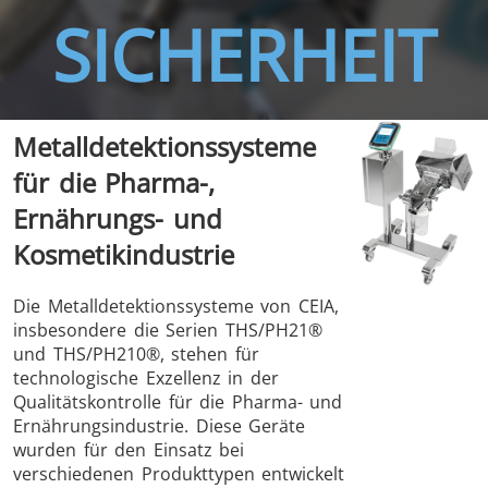
SICHERHEIT
THS/FBB
THS/GMS21
Metalldetektionssysteme
THS/MBB
THS/G21
für die Pharma-,
Ernährungs- und
Kosmetikindustrie
THS Production
MD-SCOPE
Die Metalldetektionssysteme von CEIA,
insbesondere die Serien THS/PH21®
4.0
und THS/PH210®, stehen für
technologische Exzellenz in der
Qualitätskontrolle für die Pharma- und
Ernährungsindustrie. Diese Geräte
wurden für den Einsatz bei
verschiedenen Produkttypen entwickelt