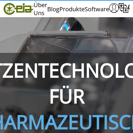
Home
Über
Blog
Produkte
Software
Uns
CEIA
Qualität
Messen und Veranstaltungen
TZENTECHNOL
THS/PH210
THS/PH210-FFV
THS/PH2
FÜR
HARMAZEUTISC
THS/PH21N-FB
THS/PH21N-FFV
THS/PH2
D25