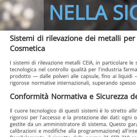
NELLA S
THS/FBB THS/MBB
THS
Sistemi di rilevazione dei metalli per
Cosmetica
I sistemi di rilevazione metalli CEIA, in particolare
THS Production 4.0
tecnologica nel controllo qualità per l'industria farm
prodotto — dalle polveri alle capsule, fino ai liquidi
rigorose normative internazionali, superando spesso g
Conformità Normativa e Sicurezza de
Il cuore tecnologico di questi sistemi è lo stretto al
rigorosi per l'accesso e la protezione dei dati: ogni 
gestite da un amministratore di sistema. Questo garant
calibrazioni e modifiche alla programmazione) all'int