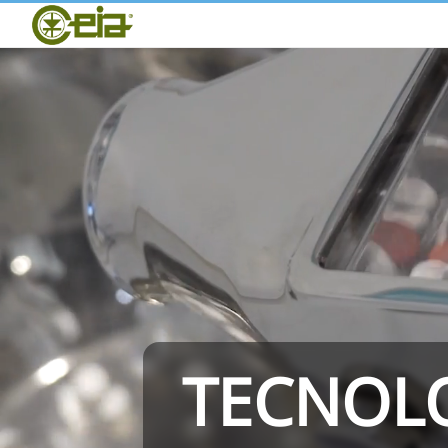
Home
CEIA
Qualità
Fiere ed Eventi
THS/PH210
TECNOLO
THS/PH21N-FB