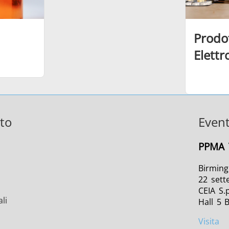
Prodot
Elettr
to
Event
PPMA 
Birmin
22 sett
CEIA S.p
li
Hall 5 
Visita