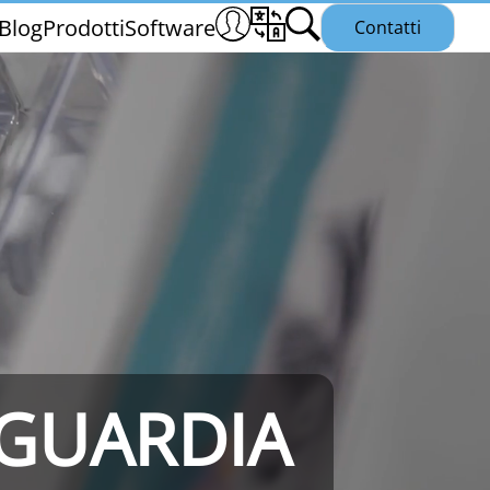
Blog
Prodotti
Software
Contatti
THS/PH21N
NGUARDIA
25
THS/PLV21