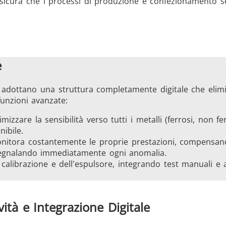
assicura che i processi di produzione e confezionamento 
e
EIA adottano una struttura completamente digitale che elimi
funzioni avanzate:
imizzare la sensibilità verso tutti i metalli (ferrosi, non fe
ibile.
nitora costantemente le proprie prestazioni, compensand
segnalando immediatamente ogni anomalia.
la calibrazione e dell'espulsore, integrando test manuali e
vità e Integrazione Digitale