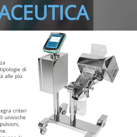
ACEUTICA
nza
tipologie di
à alle più
egra criteri
ali univoche
pulsioni,
ne.