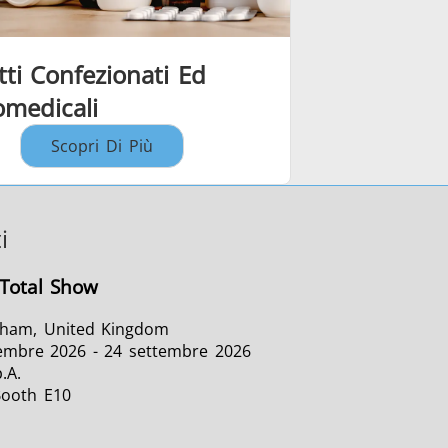
ti Confezionati Ed
omedicali
Scopri Di Più
i
Total Show
gham, United Kingdom
embre 2026 - 24 settembre 2026
.A.
Booth E10