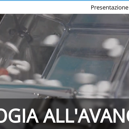
Presentazione
THS/PH210-FFV
THS/PH21ET
GIA ALL'AVA
THS/PH21N-FFV
THS/PH21N-D