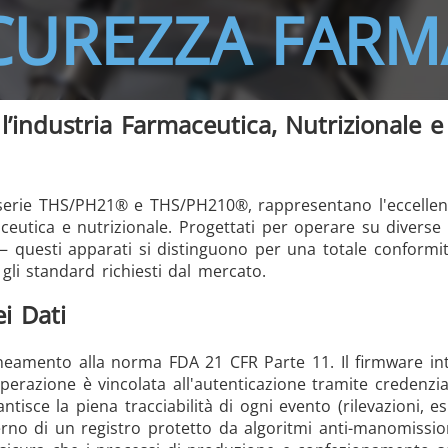
ICUREZZA FARM
/GMS21 THS/G21
 l’industria Farmaceutica, Nutrizionale e
 le serie THS/PH21® e THS/PH210®, rappresentano l'eccelle
MD-SCOPE
aceutica e nutrizionale. Progettati per operare su diverse 
 — questi apparati si distinguono per una totale conformit
li standard richiesti dal mercato.
i Dati
lineamento alla norma FDA 21 CFR Parte 11. Il firmware int
operazione è vincolata all'autenticazione tramite credenzi
isce la piena tracciabilità di ogni evento (rilevazioni, es
erno di un registro protetto da algoritmi anti-manomissio