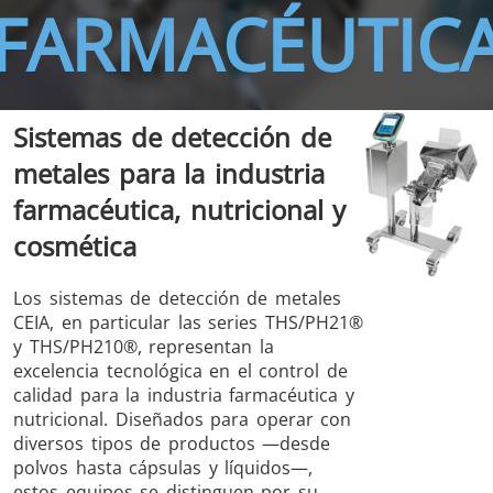
FARMACÉUTIC
Sistemas de detección de
THS/FBB
THS/GMS21
metales para la industria
THS/MBB
THS/G21
farmacéutica, nutricional y
cosmética
Los sistemas de detección de metales
THS Production
MD-SCOPE
CEIA, en particular las series THS/PH21®
4.0
y THS/PH210®, representan la
excelencia tecnológica en el control de
calidad para la industria farmacéutica y
nutricional. Diseñados para operar con
diversos tipos de productos —desde
polvos hasta cápsulas y líquidos—,
estos equipos se distinguen por su