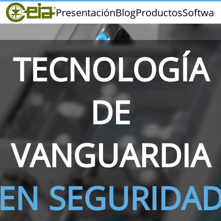
Home
Presentación
Blog
Productos
Softwar
CEIA
Calidad
Ferias y Eventos
TECNOLOGÍA
DE
THS/PH210
THS/PH210-FFV
THS/PH2
VANGUARDIA
EN SEGURIDA
THS/PH21N-FB
THS/PH21N-FFV
THS/PH2
D25