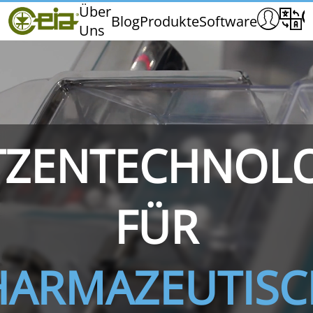
Home
Über
Blog
Produkte
Software
Uns
CEIA
Qualität
Messen und Veranstaltungen
TZENTECHNOL
THS/PH210
THS/PH210-FFV
THS/PH2
FÜR
HARMAZEUTISC
THS/PH21N-FB
THS/PH21N-FFV
THS/PH2
D25