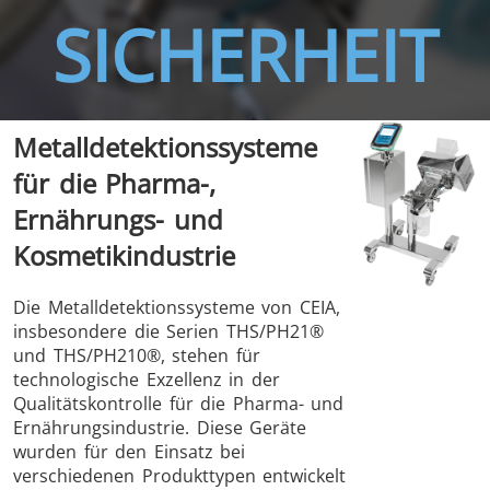
SICHERHEIT
THS/FBB
THS/GMS21
Metalldetektionssysteme
THS/MBB
THS/G21
für die Pharma-,
Ernährungs- und
Kosmetikindustrie
THS Production
MD-SCOPE
Die Metalldetektionssysteme von CEIA,
insbesondere die Serien THS/PH21®
4.0
und THS/PH210®, stehen für
technologische Exzellenz in der
Qualitätskontrolle für die Pharma- und
Ernährungsindustrie. Diese Geräte
wurden für den Einsatz bei
verschiedenen Produkttypen entwickelt