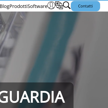
Blog
Prodotti
Software
Contatti
THS/PH21N
NGUARDIA
25
THS/PLV21