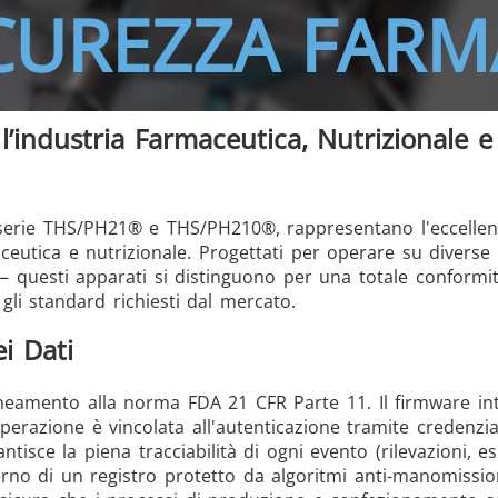
ICUREZZA FARM
/GMS21 THS/G21
 l’industria Farmaceutica, Nutrizionale e
 le serie THS/PH21® e THS/PH210®, rappresentano l'eccelle
MD-SCOPE
aceutica e nutrizionale. Progettati per operare su diverse 
 — questi apparati si distinguono per una totale conformit
li standard richiesti dal mercato.
i Dati
lineamento alla norma FDA 21 CFR Parte 11. Il firmware int
operazione è vincolata all'autenticazione tramite credenzi
isce la piena tracciabilità di ogni evento (rilevazioni, es
erno di un registro protetto da algoritmi anti-manomissio