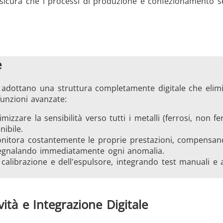
assicura che i processi di produzione e confezionamento 
e
EIA adottano una struttura completamente digitale che elimi
funzioni avanzate:
imizzare la sensibilità verso tutti i metalli (ferrosi, non fe
ibile.
nitora costantemente le proprie prestazioni, compensand
segnalando immediatamente ogni anomalia.
la calibrazione e dell'espulsore, integrando test manuali e
vità e Integrazione Digitale