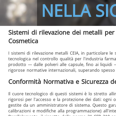
NELLA S
THS/FBB THS/MBB
THS
Sistemi di rilevazione dei metalli per
Cosmetica
I sistemi di rilevazione metalli CEIA, in particolare
THS Production 4.0
tecnologica nel controllo qualità per l'industria farm
prodotto — dalle polveri alle capsule, fino ai liquidi
rigorose normative internazionali, superando spesso g
Conformità Normativa e Sicurezza de
Il cuore tecnologico di questi sistemi è lo stretto al
rigorosi per l'accesso e la protezione dei dati: ogni 
gestite da un amministratore di sistema. Questo garant
calibrazioni e modifiche alla programmazione) all'int