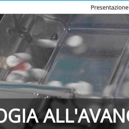
Presentazione
THS/PH210-FFV
THS/PH21ET
GIA ALL'AVA
THS/PH21N-FFV
THS/PH21N-D