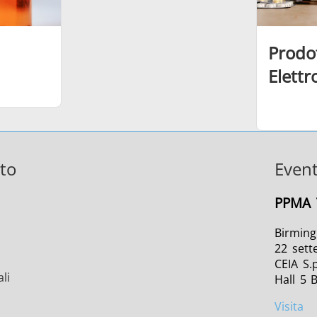
Prodot
Elettr
to
Event
PPMA 
Birmin
22 sett
CEIA S.p
li
Hall 5 
Visita