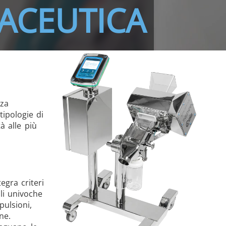
ACEUTICA
nza
tipologie di
à alle più
egra criteri
ali univoche
pulsioni,
ne.