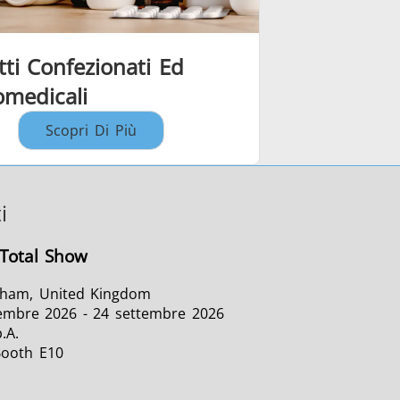
ti Confezionati Ed
omedicali
Scopri Di Più
i
Total Show
gham, United Kingdom
embre 2026 - 24 settembre 2026
.A.
Booth E10