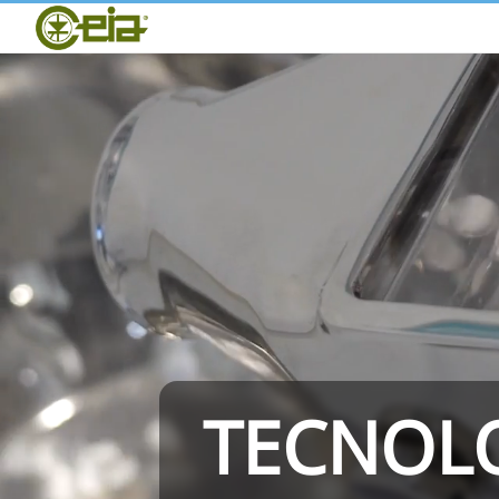
Home
CEIA
Qualità
Fiere ed Eventi
THS/PH210
TECNOLO
THS/PH21N-FB