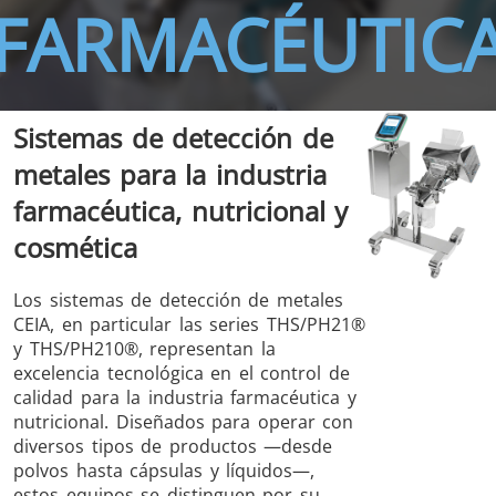
FARMACÉUTIC
Sistemas de detección de
THS/FBB
THS/GMS21
metales para la industria
THS/MBB
THS/G21
farmacéutica, nutricional y
cosmética
Los sistemas de detección de metales
THS Production
MD-SCOPE
CEIA, en particular las series THS/PH21®
4.0
y THS/PH210®, representan la
excelencia tecnológica en el control de
calidad para la industria farmacéutica y
nutricional. Diseñados para operar con
diversos tipos de productos —desde
polvos hasta cápsulas y líquidos—,
estos equipos se distinguen por su