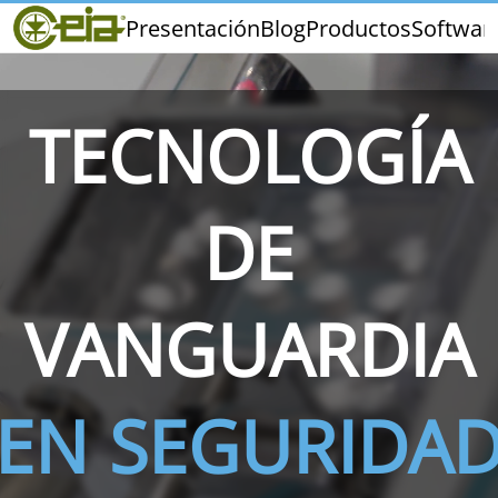
Home
Presentación
Blog
Productos
Softwar
CEIA
Calidad
Ferias y Eventos
TECNOLOGÍA
DE
THS/PH210
THS/PH210-FFV
THS/PH2
VANGUARDIA
EN SEGURIDA
THS/PH21N-FB
THS/PH21N-FFV
THS/PH2
D25