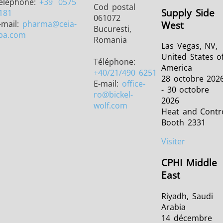
éléphone:
+39
0575
Cod postal
Supply Side
181
061072
-mail:
pharma
@ceia-
West
Bucuresti,
pa.com
Romania
Las Vegas, NV,
United States o
Téléphone:
America
+40/21/490 6251
28 octobre 202
E-mail:
office-
- 30 octobre
ro
@bickel-
2026
wolf.com
Heat and Contr
Booth 2331
Visiter
CPHI Middle
East
Riyadh, Saudi
Arabia
14 décembre