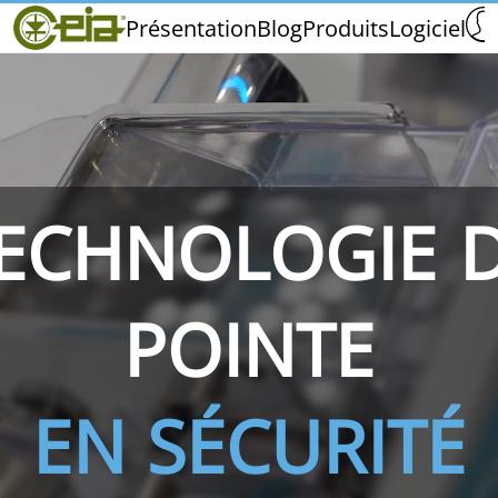
Home
Présentation
Blog
Produits
Logiciel
CEIA
Qualité
Distributeurs
Salons et Événements
ECHNOLOGIE 
THS/PH210
THS/PH210-FFV
THS/PH2
POINTE
EN SÉCURITÉ
THS/PH21N-FB
THS/PH21N-FFV
THS/PH2
D25