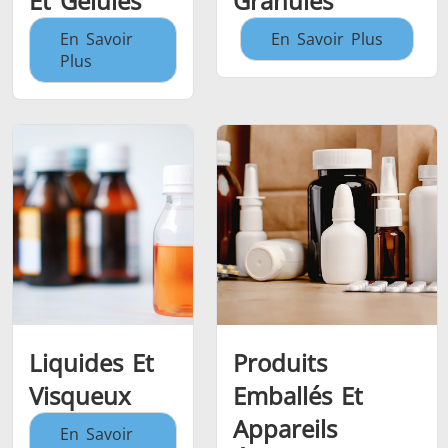
Et Gélules
Granulés
En Savoir
En Savoir Plus
Plus
Liquides Et
Produits
Visqueux
Emballés Et
Appareils
En Savoir