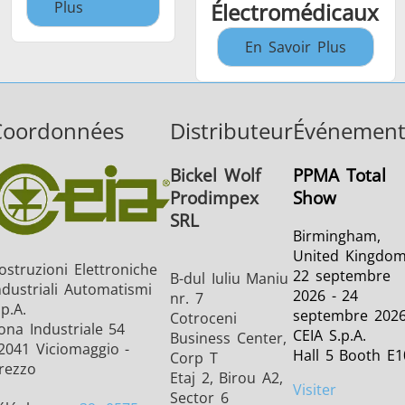
Plus
Électromédicaux
En Savoir Plus
Coordonnées
Distributeur
Événement
Bickel Wolf
PPMA Total
Prodimpex
Show
SRL
Birmingham,
United Kingdo
ostruzioni Elettroniche
22 septembre
B-dul Iuliu Maniu
ndustriali Automatismi
2026 - 24
nr. 7
.p.A.
septembre 202
Cotroceni
ona Industriale 54
CEIA S.p.A.
Business Center,
2041 Viciomaggio -
Hall 5 Booth E1
Corp T
rezzo
Etaj 2, Birou A2,
Visiter
Sector 6