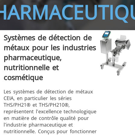
HARMACEUTIQ
Systèmes de détection de
métaux pour les industries
THS/FBB
THS/GMS21
THS/MBB
THS/G21
pharmaceutique,
nutritionnelle et
cosmétique
Les systèmes de détection de métaux
THS Production
MD-SCOPE
CEIA, en particulier les séries
4.0
THS/PH21® et THS/PH210®,
représentent l'excellence technologique
en matière de contrôle qualité pour
l'industrie pharmaceutique et
nutritionnelle. Conçus pour fonctionner