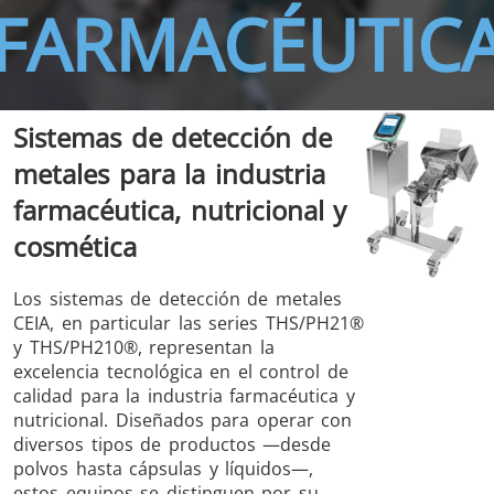
FARMACÉUTIC
Sistemas de detección de
metales para la industria
THS/FBB
THS/GMS21
THS/MBB
THS/G21
farmacéutica, nutricional y
cosmética
Los sistemas de detección de metales
CEIA, en particular las series THS/PH21®
THS Production
MD-SCOPE
y THS/PH210®, representan la
4.0
excelencia tecnológica en el control de
calidad para la industria farmacéutica y
nutricional. Diseñados para operar con
diversos tipos de productos —desde
polvos hasta cápsulas y líquidos—,
estos equipos se distinguen por su