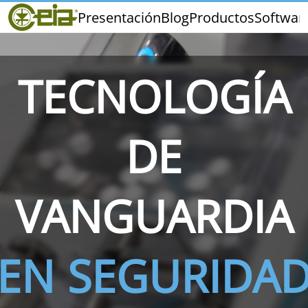
Home
Presentación
Blog
Productos
Softwar
CEIA
Calidad
Distribuidores
TECNOLOGÍA
Ferias y Eventos
DE
THS/PH210
THS/PH210-FFV
THS/PH2
VANGUARDIA
EN SEGURIDA
THS/PH21N-FB
THS/PH21N-FFV
THS/PH2
D25