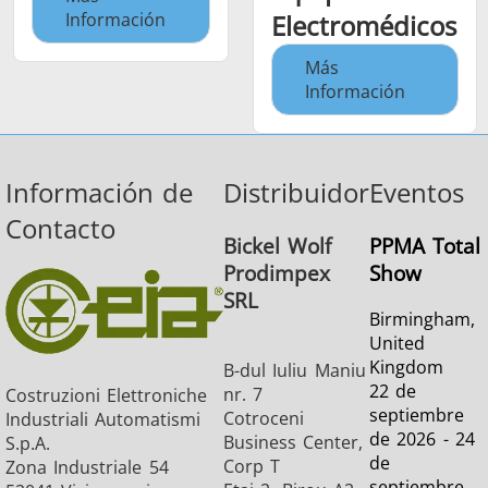
Información
Electromédicos
Más
Información
Información de
Distribuidor
Eventos
Contacto
Bickel Wolf
PPMA Total
Prodimpex
Show
SRL
Birmingham,
United
Kingdom
B-dul Iuliu Maniu
22 de
nr. 7
Costruzioni Elettroniche
septiembre
Cotroceni
Industriali Automatismi
de 2026 - 24
Business Center,
S.p.A.
de
Corp T
Zona Industriale 54
septiembre