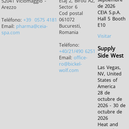
Etaj 2, Birou A2,
52041 Viciomaggio -
de 2026
Sector 6
Arezzo
CEIA S.p.A.
Cod postal
Hall 5 Booth
061072
Teléfono:
+39
0575 4181
E10
Bucuresti,
Email:
pharma
@ceia-
Romania
spa.com
Visitar
Teléfono:
Supply
+40/21/490 6251
Side West
Email:
office-
ro
@bickel-
Las Vegas,
wolf.com
NV, United
States of
America
28 de
octubre de
2026 - 30 de
octubre de
2026
Heat and