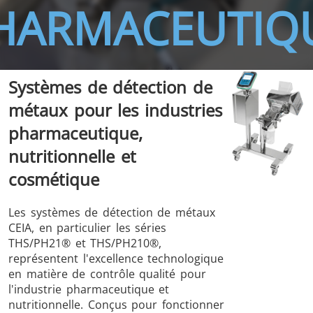
HARMACEUTIQ
Systèmes de détection de
THS/FBB
THS/GMS21
métaux pour les industries
THS/MBB
THS/G21
pharmaceutique,
nutritionnelle et
cosmétique
THS Production
MD-SCOPE
Les systèmes de détection de métaux
4.0
CEIA, en particulier les séries
THS/PH21® et THS/PH210®,
représentent l'excellence technologique
en matière de contrôle qualité pour
l'industrie pharmaceutique et
nutritionnelle. Conçus pour fonctionner