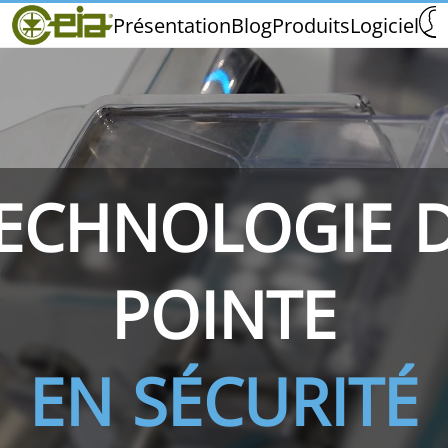
Home
Présentation
Blog
Produits
Logiciel
CEIA
Qualité
Salons et Événements
ECHNOLOGIE 
THS/PH210
THS/PH210-FFV
THS/PH2
POINTE
EN SÉCURITÉ
THS/PH21N-FB
THS/PH21N-FFV
THS/PH2
D25