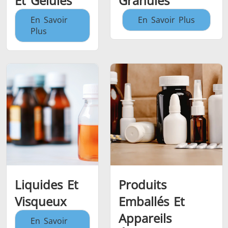
Et Gélules
Granulés
En Savoir
En Savoir Plus
Plus
Liquides Et
Produits
Visqueux
Emballés Et
Appareils
En Savoir