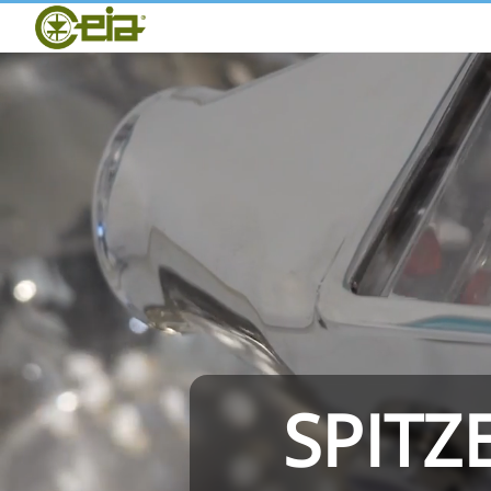
Home
CEIA
Qualität
Messen und Veranstaltungen
THS/PH210
SPITZ
THS/PH21N-FB