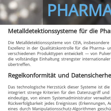
PHARMA
THS/FBB THS/MBB
THS
Metalldetektionssysteme für die Ph
Die Metalldetektionssysteme von CEIA, insbesonder
Exzellenz in der Qualitätskontrolle für die Pharma- 
verschiedenen Produkttypen entwickelt — von Pulver
THS Production 4.0
die vollständige Einhaltung strengster internationale
übertreffen.
Regelkonformität und Datensicherhe
Das technologische Herzstück dieser Systeme ist die
integriert strenge Kriterien für den Datenzugriff und
eindeutige, von einem Systemadministrator verwalte
Rückverfolgbarkeit jedes Ereignisses (Erkennungen,
eines durch Manipulationsschutz-Algorithmen geschütz