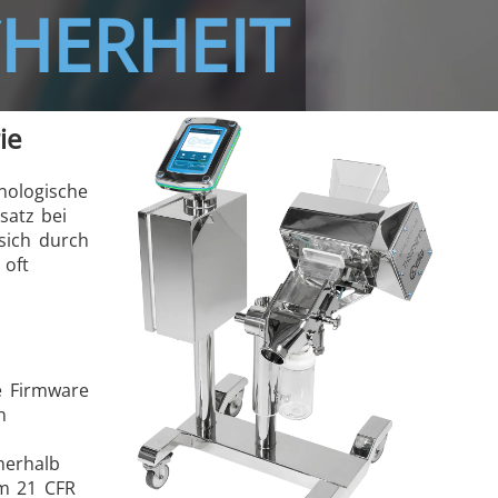
HERHEIT
ie
nologische
satz bei
sich durch
 oft
e Firmware
h
nerhalb
rm 21 CFR