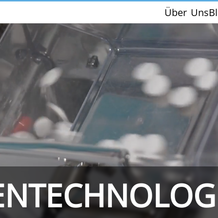
Über Uns
B
THS/PH210-FFV
THS/PH21ET
ENTECHNOLOG
THS/PH21N-FFV
THS/PH21N-D