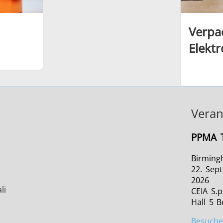
Verpa
Elekt
Veran
PPMA T
Birming
22. Sep
2026
li
CEIA S.p
Hall 5 
Besuch