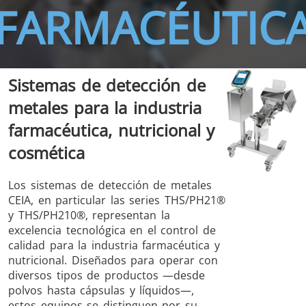
FARMACÉUTIC
Sistemas de detección de
THS/FBB
THS/GMS21
metales para la industria
THS/MBB
THS/G21
farmacéutica, nutricional y
cosmética
Los sistemas de detección de metales
THS Production
MD-SCOPE
CEIA, en particular las series THS/PH21®
4.0
y THS/PH210®, representan la
excelencia tecnológica en el control de
calidad para la industria farmacéutica y
nutricional. Diseñados para operar con
diversos tipos de productos —desde
polvos hasta cápsulas y líquidos—,
estos equipos se distinguen por su