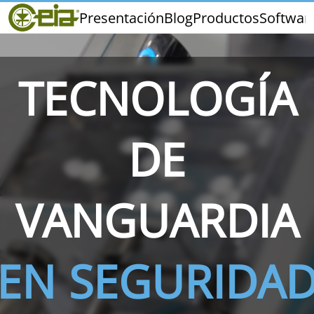
Home
Presentación
Blog
Productos
Softwar
CEIA
Calidad
Ferias y Eventos
TECNOLOGÍA
DE
THS/PH210
THS/PH210-FFV
THS/PH2
VANGUARDIA
EN SEGURIDA
THS/PH21N-FB
THS/PH21N-FFV
THS/PH2
D25