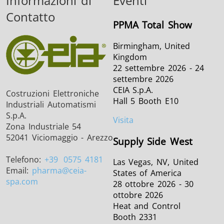
Informazioni di
Eventi
Contatto
PPMA Total Show
Birmingham, United
Kingdom
22 settembre 2026 - 24
settembre 2026
CEIA S.p.A.
Costruzioni Elettroniche
Hall 5 Booth E10
Industriali Automatismi
S.p.A.
Visita
Zona Industriale 54
52041 Viciomaggio - Arezzo
Supply Side West
Telefono:
+39
0575 4181
Las Vegas, NV, United
Email:
pharma
@ceia-
States of America
spa.com
28 ottobre 2026 - 30
ottobre 2026
Heat and Control
Booth 2331