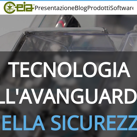
Home
Presentazione
Blog
Prodotti
Software
CEIA
Qualità
Fiere ed Eventi
TECNOLOGIA
THS/PH210
THS/PH210-FFV
THS/PH2
LL'AVANGUARD
ELLA SICUREZ
THS/PH21N-FB
THS/PH21N-FFV
THS/PH2
D25