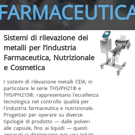
FARMACEUTIC
Sistemi di rilevazione dei
THS/FBB
THS/GMS21
metalli per l’industria
THS/MBB
THS/G21
Farmaceutica, Nutrizionale
e Cosmetica
I sistemi di rilevazione metalli CEIA, in
THS Production
MD-SCOPE
particolare le serie THS/PH21® e
4.0
THS/PH210®, rappresentano l'eccellenza
tecnologica nel controllo qualità per
l'industria farmaceutica e nutrizionale.
Progettati per operare su diverse
tipologie di prodotto — dalle polveri
alle capsule, fino ai liquidi — questi
apparati si distinguono per una totale