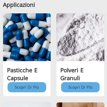
Applicazioni
Pasticche E
Polveri E
Capsule
Granuli
Scopri Di Più
Scopri Di Più