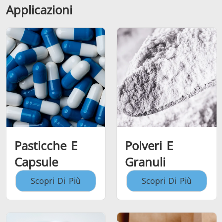
Applicazioni
Pasticche E
Polveri E
Capsule
Granuli
Scopri Di Più
Scopri Di Più