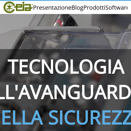
Home
Presentazione
Blog
Prodotti
Software
CEIA
Qualità
Fiere ed Eventi
TECNOLOGIA
THS/PH210
THS/PH210-FFV
THS/PH2
LL'AVANGUARD
ELLA SICUREZ
THS/PH21N-FB
THS/PH21N-FFV
THS/PH2
D25