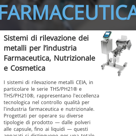
FARMACEUTIC
Sistemi di rilevazione dei
THS/FBB
THS/GMS21
metalli per l’industria
THS/MBB
THS/G21
Farmaceutica, Nutrizionale
e Cosmetica
I sistemi di rilevazione metalli CEIA, in
THS Production
MD-SCOPE
particolare le serie THS/PH21® e
4.0
THS/PH210®, rappresentano l'eccellenza
tecnologica nel controllo qualità per
l'industria farmaceutica e nutrizionale.
Progettati per operare su diverse
tipologie di prodotto — dalle polveri
alle capsule, fino ai liquidi — questi
apparati si distinguono per una totale