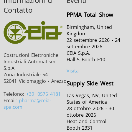
Informazioni di
Eventi
Contatto
PPMA Total Show
Birmingham, United
Kingdom
22 settembre 2026 - 24
settembre 2026
CEIA S.p.A.
Costruzioni Elettroniche
Hall 5 Booth E10
Industriali Automatismi
S.p.A.
Visita
Zona Industriale 54
52041 Viciomaggio - Arezzo
Supply Side West
Telefono:
+39
0575 4181
Las Vegas, NV, United
Email:
pharma
@ceia-
States of America
spa.com
28 ottobre 2026 - 30
ottobre 2026
Heat and Control
Booth 2331