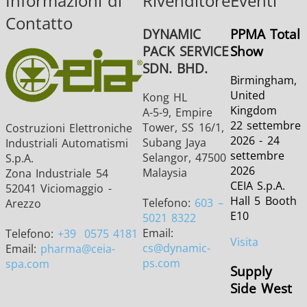
Informazioni di
Rivenditore
Eventi
Contatto
DYNAMIC
PPMA Total
PACK SERVICE
Show
SDN. BHD.
Birmingham,
United
Kong HL
Kingdom
A-5-9, Empire
22 settembre
Tower, SS 16/1,
Costruzioni Elettroniche
2026 - 24
Subang Jaya
Industriali Automatismi
settembre
Selangor, 47500
S.p.A.
2026
Malaysia
Zona Industriale 54
CEIA S.p.A.
52041 Viciomaggio -
Hall 5 Booth
Telefono:
603 –
Arezzo
E10
5021 8322
Email:
Telefono:
+39
0575 4181
Visita
cs
@dynamic-
Email:
pharma
@ceia-
ps.com
spa.com
Supply
Side West