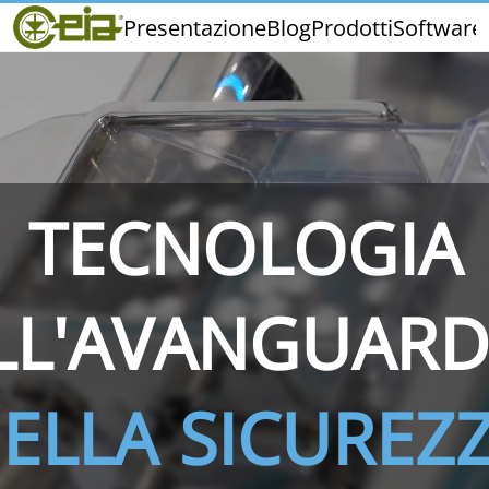
Home
Presentazione
Blog
Prodotti
Software
CEIA
Qualità
Rivenditori
Fiere ed Eventi
TECNOLOGIA
THS/PH210
THS/PH210-FFV
THS/PH2
LL'AVANGUARD
ELLA SICUREZ
THS/PH21N-FB
THS/PH21N-FFV
THS/PH2
D25