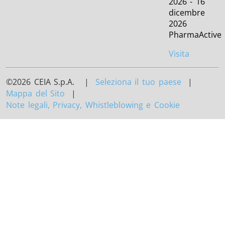
2026 - 16
dicembre
2026
PharmaActive
Visita
©2026 CEIA S.p.A. |
Seleziona il tuo paese
|
Mappa del Sito
|
Note legali, Privacy, Whistleblowing e Cookie