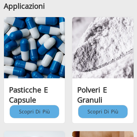
Applicazioni
Pasticche E
Polveri E
Capsule
Granuli
Scopri Di Più
Scopri Di Più