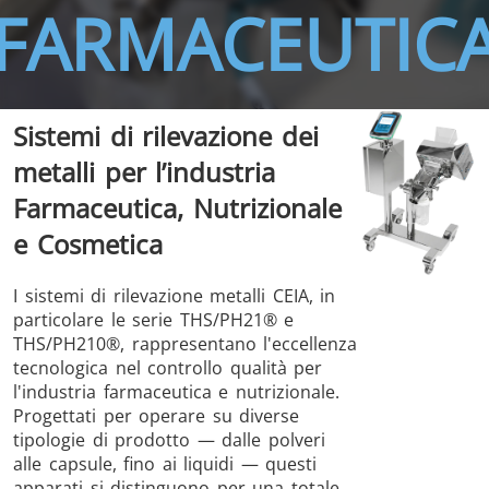
FARMACEUTIC
Sistemi di rilevazione dei
metalli per l’industria
THS/FBB
THS/GMS21
THS/MBB
THS/G21
Farmaceutica, Nutrizionale
e Cosmetica
I sistemi di rilevazione metalli CEIA, in
particolare le serie THS/PH21® e
THS Production
MD-SCOPE
THS/PH210®, rappresentano l'eccellenza
4.0
tecnologica nel controllo qualità per
l'industria farmaceutica e nutrizionale.
Progettati per operare su diverse
tipologie di prodotto — dalle polveri
alle capsule, fino ai liquidi — questi
apparati si distinguono per una totale