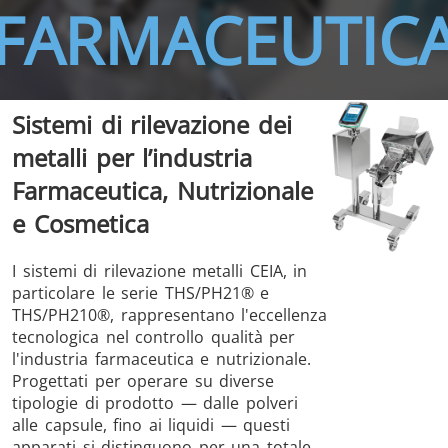
FARMACEUTIC
Sistemi di rilevazione dei
THS/FBB
THS/GMS21
metalli per l’industria
THS/MBB
THS/G21
Farmaceutica, Nutrizionale
e Cosmetica
I sistemi di rilevazione metalli CEIA, in
THS Production
MD-SCOPE
particolare le serie THS/PH21® e
4.0
THS/PH210®, rappresentano l'eccellenza
tecnologica nel controllo qualità per
l'industria farmaceutica e nutrizionale.
Progettati per operare su diverse
tipologie di prodotto — dalle polveri
alle capsule, fino ai liquidi — questi
apparati si distinguono per una totale