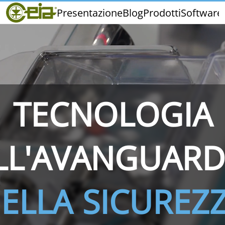
Home
Presentazione
Blog
Prodotti
Software
CEIA
Qualità
Fiere ed Eventi
TECNOLOGIA
THS/PH210
THS/PH210-FFV
THS/PH2
LL'AVANGUARD
ELLA SICUREZ
THS/PH21N-FB
THS/PH21N-FFV
THS/PH2
D25