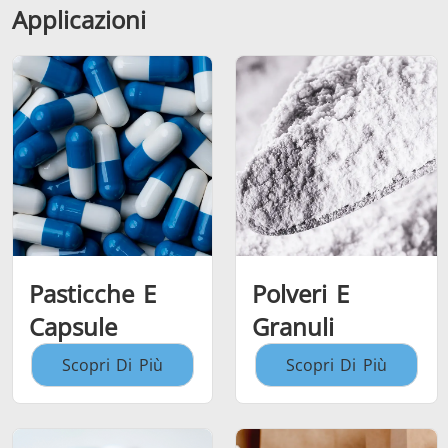
Applicazioni
Pasticche E
Polveri E
Capsule
Granuli
Scopri Di Più
Scopri Di Più