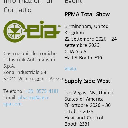
Informazioni di
Eventi
Contatto
PPMA Total Show
Birmingham, United
Kingdom
22 settembre 2026 - 24
settembre 2026
CEIA S.p.A.
Costruzioni Elettroniche
Hall 5 Booth E10
Industriali Automatismi
S.p.A.
Visita
Zona Industriale 54
52041 Viciomaggio - Arezzo
Supply Side West
Telefono:
+39
0575 4181
Las Vegas, NV, United
Email:
pharma
@ceia-
States of America
spa.com
28 ottobre 2026 - 30
ottobre 2026
Heat and Control
Booth 2331