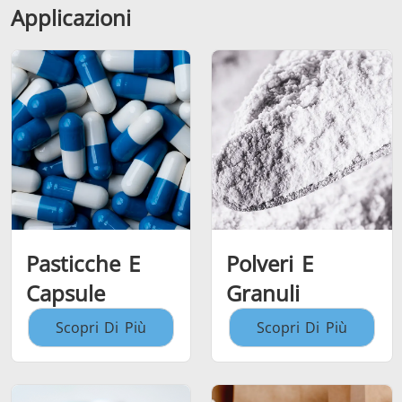
Applicazioni
Pasticche E
Polveri E
Capsule
Granuli
Scopri Di Più
Scopri Di Più