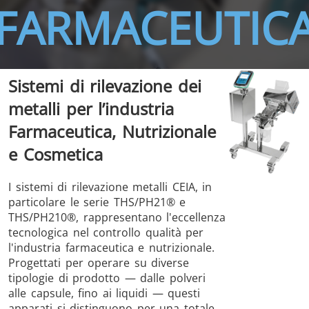
FARMACEUTIC
Sistemi di rilevazione dei
THS/FBB
THS/GMS21
metalli per l’industria
THS/MBB
THS/G21
Farmaceutica, Nutrizionale
e Cosmetica
I sistemi di rilevazione metalli CEIA, in
THS Production
MD-SCOPE
particolare le serie THS/PH21® e
4.0
THS/PH210®, rappresentano l'eccellenza
tecnologica nel controllo qualità per
l'industria farmaceutica e nutrizionale.
Progettati per operare su diverse
tipologie di prodotto — dalle polveri
alle capsule, fino ai liquidi — questi
apparati si distinguono per una totale