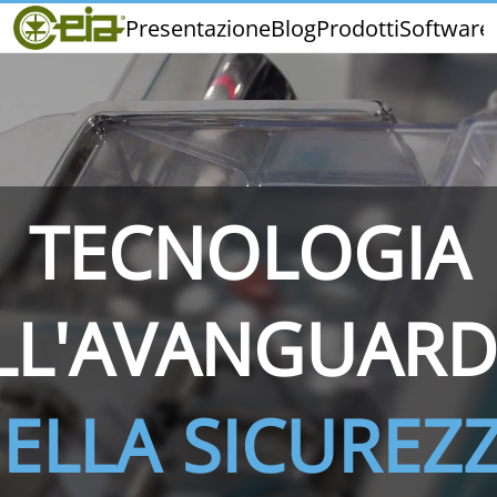
Home
Presentazione
Blog
Prodotti
Software
CEIA
Qualità
Fiere ed Eventi
TECNOLOGIA
THS/PH210
THS/PH210-FFV
THS/PH2
LL'AVANGUARD
ELLA SICUREZ
THS/PH21N-FB
THS/PH21N-FFV
THS/PH2
D25