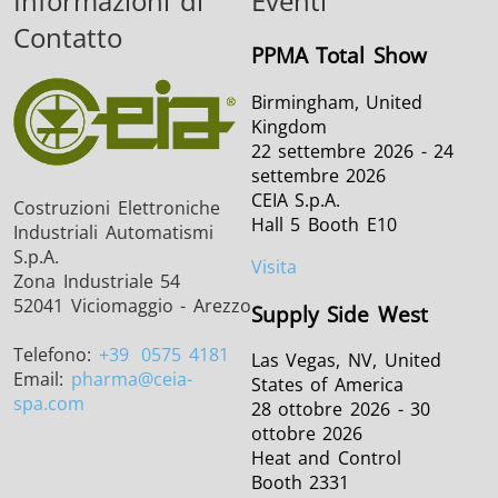
Informazioni di
Eventi
Contatto
PPMA Total Show
Birmingham, United
Kingdom
22 settembre 2026 - 24
settembre 2026
CEIA S.p.A.
Costruzioni Elettroniche
Hall 5 Booth E10
Industriali Automatismi
S.p.A.
Visita
Zona Industriale 54
52041 Viciomaggio - Arezzo
Supply Side West
Telefono:
+39
0575 4181
Las Vegas, NV, United
Email:
pharma
@ceia-
States of America
spa.com
28 ottobre 2026 - 30
ottobre 2026
Heat and Control
Booth 2331