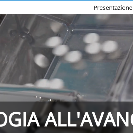
Presentazione
THS/PH210-FFV
THS/PH21ET
GIA ALL'AVA
THS/PH21N-FFV
THS/PH21N-D