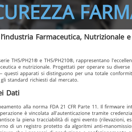
ICUREZZA FARM
 l’industria Farmaceutica, Nutrizionale e
/GMS21 THS/G21
 le serie THS/PH21® e THS/PH210®, rappresentano l'eccelle
aceutica e nutrizionale. Progettati per operare su diverse 
 — questi apparati si distinguono per una totale conformit
MD-SCOPE
li standard richiesti dal mercato.
i Dati
lineamento alla norma FDA 21 CFR Parte 11. Il firmware int
operazione è vincolata all'autenticazione tramite credenzi
isce la piena tracciabilità di ogni evento (rilevazioni, es
erno di un registro protetto da algoritmi anti-manomissio