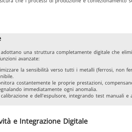
assicura che i processi di produzione e confezionamento 
e
EIA adottano una struttura completamente digitale che elimi
funzioni avanzate:
imizzare la sensibilità verso tutti i metalli (ferrosi, non fe
ibile.
nitora costantemente le proprie prestazioni, compensand
segnalando immediatamente ogni anomalia.
la calibrazione e dell'espulsore, integrando test manuali e
vità e Integrazione Digitale