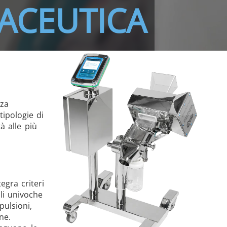
ACEUTICA
nza
tipologie di
à alle più
egra criteri
ali univoche
pulsioni,
ne.