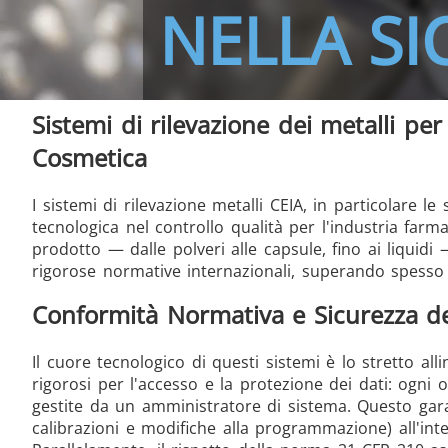
NELLA S
Sistemi di rilevazione dei metalli per
THS/FBB THS/MBB
THS
Cosmetica
I sistemi di rilevazione metalli CEIA, in particolare
tecnologica nel controllo qualità per l'industria farm
prodotto — dalle polveri alle capsule, fino ai liquidi
THS Production 4.0
rigorose normative internazionali, superando spesso g
Conformità Normativa e Sicurezza de
Il cuore tecnologico di questi sistemi è lo stretto al
rigorosi per l'accesso e la protezione dei dati: ogni 
gestite da un amministratore di sistema. Questo garant
calibrazioni e modifiche alla programmazione) all'int