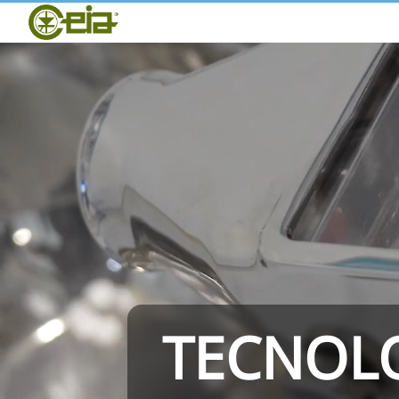
Home
CEIA
Qualità
Rivenditori
Fiere ed Eventi
THS/PH210
TECNOLO
THS/PH21N-FB