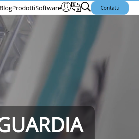
Blog
Prodotti
Software
Contatti
THS/PH21N
NGUARDIA
25
THS/PLV21