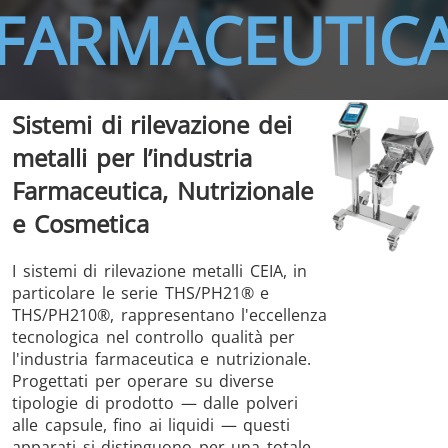
FARMACEUTIC
Sistemi di rilevazione dei
THS/FBB
THS/GMS21
metalli per l’industria
THS/MBB
THS/G21
Farmaceutica, Nutrizionale
e Cosmetica
I sistemi di rilevazione metalli CEIA, in
THS Production
MD-SCOPE
particolare le serie THS/PH21® e
4.0
THS/PH210®, rappresentano l'eccellenza
tecnologica nel controllo qualità per
l'industria farmaceutica e nutrizionale.
Progettati per operare su diverse
tipologie di prodotto — dalle polveri
alle capsule, fino ai liquidi — questi
apparati si distinguono per una totale