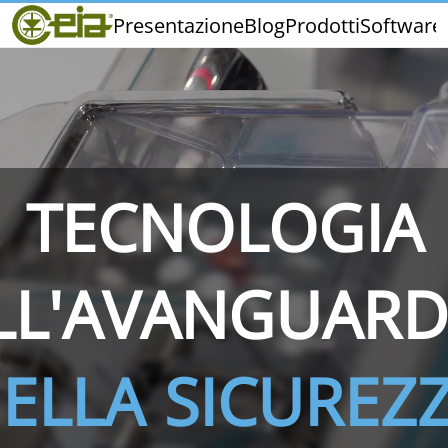
Home
Presentazione
Blog
Prodotti
Software
CEIA
Qualità
Fiere ed Eventi
TECNOLOGIA
THS/PH210
THS/PH210-FFV
THS/PH2
LL'AVANGUARD
ELLA SICUREZ
THS/PH21N-FB
THS/PH21N-FFV
THS/PH2
D25