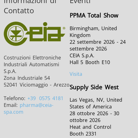
Informazioni di
Eventi
Contatto
PPMA Total Show
Birmingham, United
Kingdom
22 settembre 2026 - 24
settembre 2026
CEIA S.p.A.
Costruzioni Elettroniche
Hall 5 Booth E10
Industriali Automatismi
S.p.A.
Visita
Zona Industriale 54
52041 Viciomaggio - Arezzo
Supply Side West
Telefono:
+39
0575 4181
Las Vegas, NV, United
Email:
pharma
@ceia-
States of America
spa.com
28 ottobre 2026 - 30
ottobre 2026
Heat and Control
Booth 2331