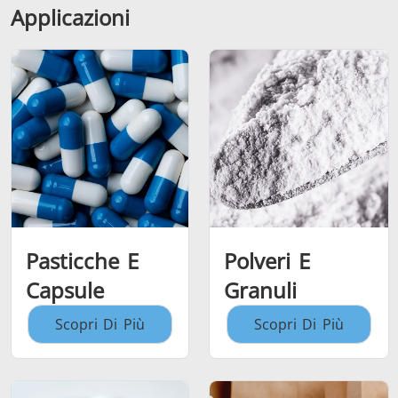
Applicazioni
Pasticche E
Polveri E
Capsule
Granuli
Scopri Di Più
Scopri Di Più