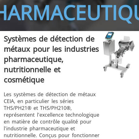
HARMACEUTIQ
Systèmes de détection de
THS/FBB
THS/GMS21
métaux pour les industries
THS/MBB
THS/G21
pharmaceutique,
nutritionnelle et
cosmétique
THS Production
MD-SCOPE
Les systèmes de détection de métaux
4.0
CEIA, en particulier les séries
THS/PH21® et THS/PH210®,
représentent l'excellence technologique
en matière de contrôle qualité pour
l'industrie pharmaceutique et
nutritionnelle. Conçus pour fonctionner