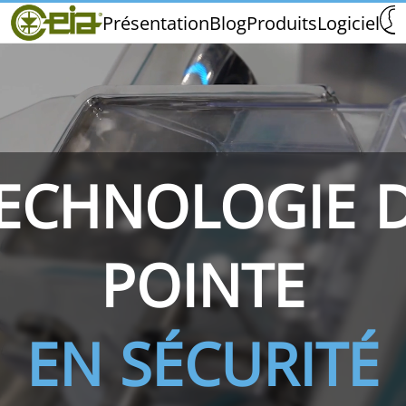
Home
Présentation
Blog
Produits
Logiciel
CEIA
Qualité
Salons et Événements
ECHNOLOGIE 
THS/PH210
THS/PH210-FFV
THS/PH2
POINTE
EN SÉCURITÉ
THS/PH21N-FB
THS/PH21N-FFV
THS/PH2
D25