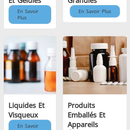
Et Gélules
Granulés
En Savoir
En Savoir Plus
Plus
Liquides Et
Produits
Visqueux
Emballés Et
Appareils
En Savoir