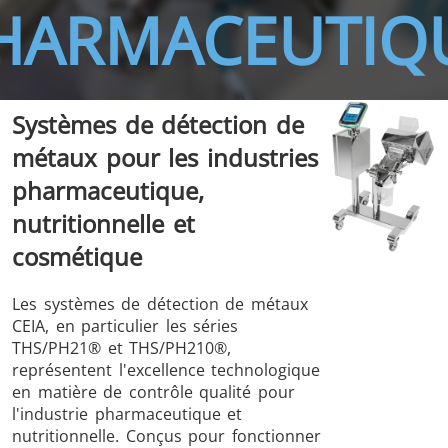
HARMACEUTIQ
Systèmes de détection de
métaux pour les industries
THS/FBB
THS/GMS21
THS/MBB
THS/G21
pharmaceutique,
nutritionnelle et
cosmétique
Les systèmes de détection de métaux
THS Production
MD-SCOPE
CEIA, en particulier les séries
4.0
THS/PH21® et THS/PH210®,
représentent l'excellence technologique
en matière de contrôle qualité pour
l'industrie pharmaceutique et
nutritionnelle. Conçus pour fonctionner