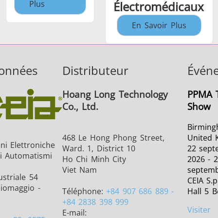
Plus
Électromédicaux
En Savoir Plus
onnées
Distributeur
Évén
Hoang Long Technology
PPMA T
Co., Ltd.
Show
Birming
468 Le Hong Phong Street,
United 
ni Elettroniche
Ward. 1, District 10
22 sept
li Automatismi
Ho Chi Minh City
2026 - 
Viet Nam
septemb
striale 54
CEIA S.p
ciomaggio -
Téléphone:
+84 907 686 889 -
Hall 5 
+84 2838 398 999
Visiter
E-mail: