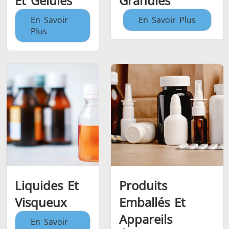
Et Gélules
Granulés
En Savoir
En Savoir Plus
Plus
Liquides Et
Produits
Visqueux
Emballés Et
Appareils
En Savoir