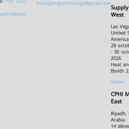
e:
+39
0575
hoanglongtechnology
@gmail.com
Supply
harma
@ceia-
West
Las Veg
United S
America
28 octo
- 30 oc
2026
Heat an
Booth 2
Visiter
CPHI M
East
Riyadh,
Arabia
14 déc