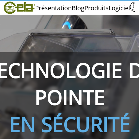
Home
Présentation
Blog
Produits
Logiciel
CEIA
Qualité
Distributeurs
Salons et Événements
ECHNOLOGIE 
THS/PH210
THS/PH210-FFV
THS/PH2
POINTE
EN SÉCURITÉ
THS/PH21N-FB
THS/PH21N-FFV
THS/PH2
D25