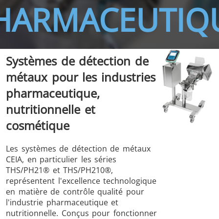
HARMACEUTIQ
Systèmes de détection de
THS/FBB
THS/GMS21
métaux pour les industries
THS/MBB
THS/G21
pharmaceutique,
nutritionnelle et
cosmétique
THS Production
MD-SCOPE
Les systèmes de détection de métaux
4.0
CEIA, en particulier les séries
THS/PH21® et THS/PH210®,
représentent l'excellence technologique
en matière de contrôle qualité pour
l'industrie pharmaceutique et
nutritionnelle. Conçus pour fonctionner