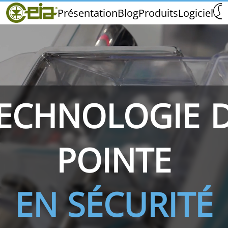
Home
Présentation
Blog
Produits
Logiciel
CEIA
Qualité
Salons et Événements
ECHNOLOGIE 
THS/PH210
THS/PH210-FFV
THS/PH2
POINTE
EN SÉCURITÉ
THS/PH21N-FB
THS/PH21N-FFV
THS/PH2
D25