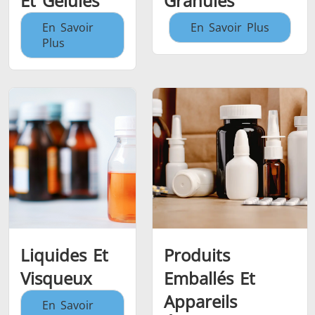
Et Gélules
Granulés
En Savoir
En Savoir Plus
Plus
Liquides Et
Produits
Visqueux
Emballés Et
Appareils
En Savoir