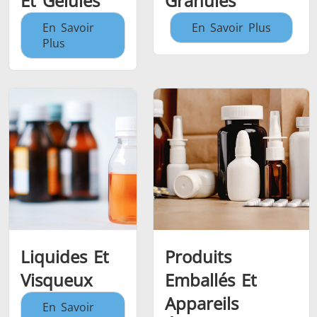
Et Gélules
Granulés
En Savoir
En Savoir Plus
Plus
Liquides Et
Produits
Visqueux
Emballés Et
Appareils
En Savoir