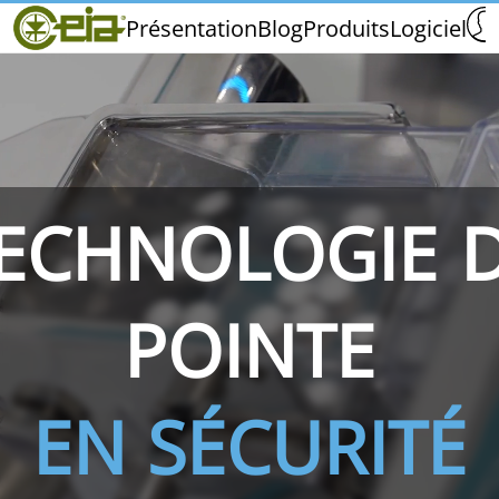
Home
Présentation
Blog
Produits
Logiciel
CEIA
Qualité
Salons et Événements
ECHNOLOGIE 
THS/PH210
THS/PH210-FFV
THS/PH2
POINTE
EN SÉCURITÉ
THS/PH21N-FB
THS/PH21N-FFV
THS/PH2
D25