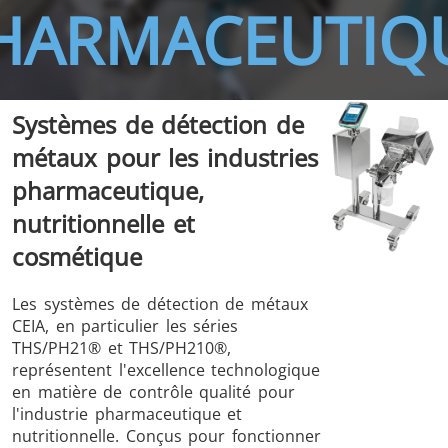
HARMACEUTIQ
Systèmes de détection de
THS/FBB
THS/GMS21
métaux pour les industries
THS/MBB
THS/G21
pharmaceutique,
nutritionnelle et
cosmétique
THS Production
MD-SCOPE
Les systèmes de détection de métaux
4.0
CEIA, en particulier les séries
THS/PH21® et THS/PH210®,
représentent l'excellence technologique
en matière de contrôle qualité pour
l'industrie pharmaceutique et
nutritionnelle. Conçus pour fonctionner