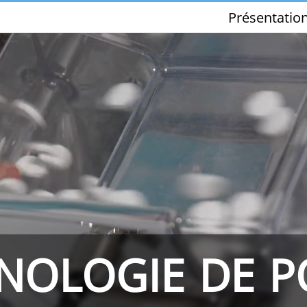
Présentatio
THS/PH210-FFV
THS/PH21ET
NOLOGIE DE P
THS/PH21N-FFV
THS/PH21N-D