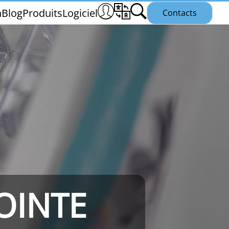
n
Blog
Produits
Logiciel
Contacts
THS/PH21N
OINTE
25
THS/PLV21