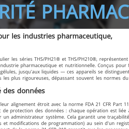
RITÉ PHARMA
ur les industries pharmaceutique,
/GMS21 THS/G21
ulier les séries THS/PH21® et THS/PH210®, représentent 
industrie pharmaceutique et nutritionnelle. Conçus pour 
élules, jusqu'aux liquides — ces appareils se distinguen
MD-SCOPE
es les plus rigoureuses, dépassant souvent les normes d
té des données
leur alignement étroit avec la norme FDA 21 CFR Part 11
 et de protection des données : chaque opération est liée
ar un administrateur système. Cela garantit une traçabilit
s et modifications de programmation) au sein d'un regis