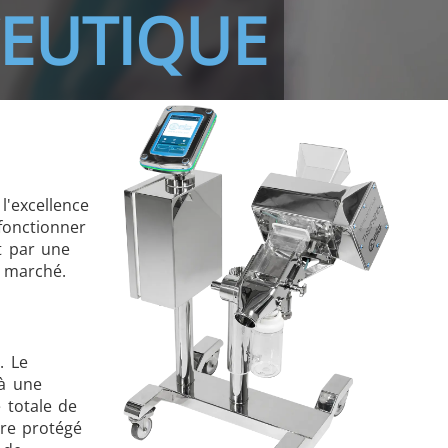
CEUTIQUE
l'excellence
fonctionner
t par une
u marché.
. Le
 à une
é totale de
tre protégé