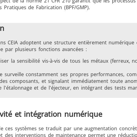
espect de la norme 21 CFR 210 garantit que les processus
 Pratiques de Fabrication (BPF/GMP).
on
ions CEIA adoptent une structure entièrement numérique 
ie par plusieurs fonctions avancées :
ser la sensibilité vis-à-vis de tous les métaux (ferreux, 
me surveille constamment ses propres performances, com
 des composants, et signalant immédiatement toute anom
de l'étalonnage et de l'éjecteur, en intégrant des tests 
vité et intégration numérique
de ces systèmes se traduit par une augmentation concrète
t des interventions de maintenance permet une réduction 