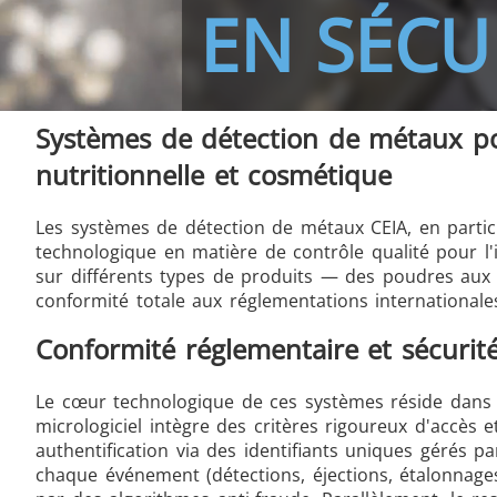
EN SÉCU
Systèmes de détection de métaux po
THS/FBB THS/MBB
THS
nutritionnelle et cosmétique
Les systèmes de détection de métaux CEIA, en partic
technologique en matière de contrôle qualité pour l'
sur différents types de produits — des poudres aux g
THS Production 4.0
conformité totale aux réglementations international
Conformité réglementaire et sécuri
Le cœur technologique de ces systèmes réside dans 
micrologiciel intègre des critères rigoureux d'accès
authentification via des identifiants uniques gérés p
chaque événement (détections, éjections, étalonnage