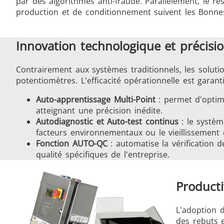
par des algorithmes anti-fraude. Parallèlement, le r
production et de conditionnement suivent les Bonnes
Innovation technologique et précisi
Contrairement aux systèmes traditionnels, les solut
potentiomètres. L'efficacité opérationnelle est garant
Auto-apprentissage Multi-Point
: permet d'optimi
atteignant une précision inédite.
Autodiagnostic et Auto-test continus
: le systè
facteurs environnementaux ou le vieillissement
Fonction AUTO-QC
: automatise la vérification 
qualité spécifiques de l'entreprise.
Producti
L'adoption 
des rebuts e