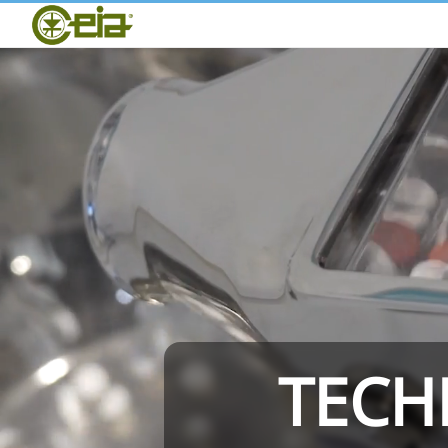
Home
CEIA
Qualité
Distributeurs
Salons et Événements
THS/PH210
TECH
THS/PH21N-FB