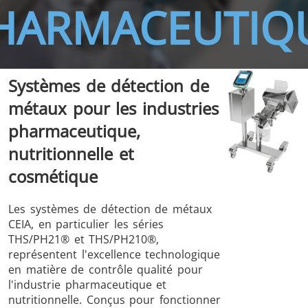
HARMACEUTIQ
Systèmes de détection de
THS/FBB
THS/GMS21
métaux pour les industries
THS/MBB
THS/G21
pharmaceutique,
nutritionnelle et
cosmétique
THS Production
MD-SCOPE
Les systèmes de détection de métaux
4.0
CEIA, en particulier les séries
THS/PH21® et THS/PH210®,
représentent l'excellence technologique
en matière de contrôle qualité pour
l'industrie pharmaceutique et
nutritionnelle. Conçus pour fonctionner