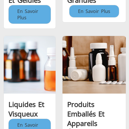
Et Gélules
Granulés
En Savoir
En Savoir Plus
Plus
Liquides Et
Produits
Visqueux
Emballés Et
Appareils
En Savoir