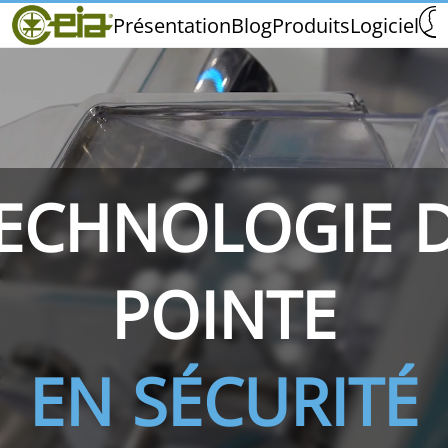
Home
Présentation
Blog
Produits
Logiciel
CEIA
Qualité
Salons et Événements
ECHNOLOGIE 
THS/PH210
THS/PH210-FFV
THS/PH2
POINTE
EN SÉCURITÉ
THS/PH21N-FB
THS/PH21N-FFV
THS/PH2
D25