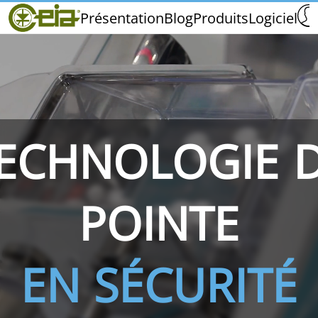
Home
Présentation
Blog
Produits
Logiciel
CEIA
Qualité
Salons et Événements
ECHNOLOGIE 
THS/PH210
THS/PH210-FFV
THS/PH2
POINTE
EN SÉCURITÉ
THS/PH21N-FB
THS/PH21N-FFV
THS/PH2
D25