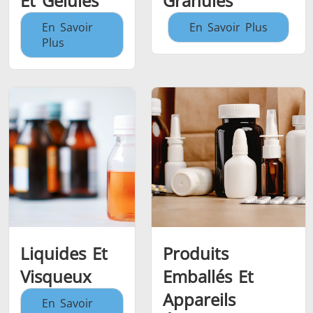
Et Gélules
Granulés
En Savoir
En Savoir Plus
Plus
Liquides Et
Produits
Visqueux
Emballés Et
Appareils
En Savoir