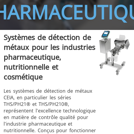
HARMACEUTIQ
Systèmes de détection de
THS/FBB
THS/GMS21
métaux pour les industries
THS/MBB
THS/G21
pharmaceutique,
nutritionnelle et
cosmétique
THS Production
MD-SCOPE
Les systèmes de détection de métaux
4.0
CEIA, en particulier les séries
THS/PH21® et THS/PH210®,
représentent l'excellence technologique
en matière de contrôle qualité pour
l'industrie pharmaceutique et
nutritionnelle. Conçus pour fonctionner