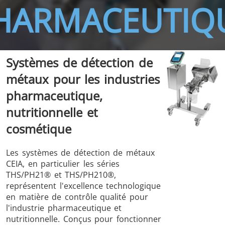
HARMACEUTIQ
Systèmes de détection de
THS/FBB
THS/GMS21
métaux pour les industries
THS/MBB
THS/G21
pharmaceutique,
nutritionnelle et
cosmétique
THS Production
MD-SCOPE
Les systèmes de détection de métaux
4.0
CEIA, en particulier les séries
THS/PH21® et THS/PH210®,
représentent l'excellence technologique
en matière de contrôle qualité pour
l'industrie pharmaceutique et
nutritionnelle. Conçus pour fonctionner