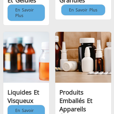
Et Gélules
Granulés
En Savoir
En Savoir Plus
Plus
Liquides Et
Produits
Visqueux
Emballés Et
Appareils
En Savoir