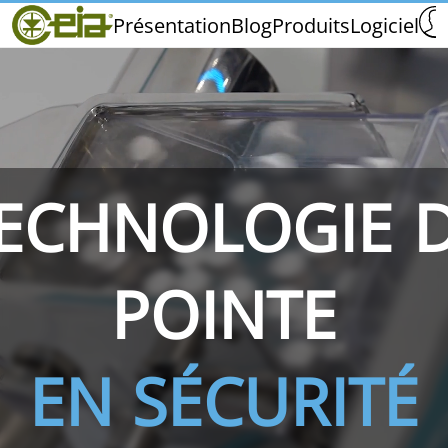
Home
Présentation
Blog
Produits
Logiciel
CEIA
Qualité
Salons et Événements
ECHNOLOGIE 
THS/PH210
THS/PH210-FFV
THS/PH2
POINTE
EN SÉCURITÉ
THS/PH21N-FB
THS/PH21N-FFV
THS/PH2
D25