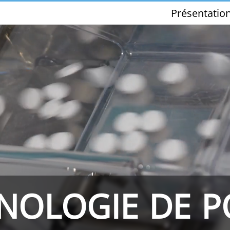
Présentatio
THS/PH210-FFV
THS/PH21ET
NOLOGIE DE P
THS/PH21N-FFV
THS/PH21N-D