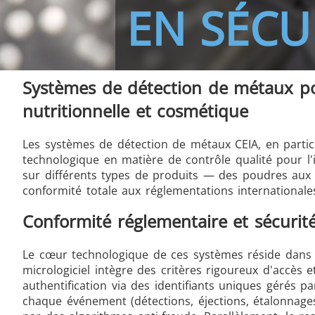
EN SÉCU
THS/FBB THS/MBB
THS
Systèmes de détection de métaux po
nutritionnelle et cosmétique
Les systèmes de détection de métaux CEIA, en partic
THS Production 4.0
technologique en matière de contrôle qualité pour l'
sur différents types de produits — des poudres aux g
conformité totale aux réglementations international
Conformité réglementaire et sécuri
Le cœur technologique de ces systèmes réside dans 
micrologiciel intègre des critères rigoureux d'accès
authentification via des identifiants uniques gérés p
chaque événement (détections, éjections, étalonnage