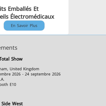
its Emballés Et
eils Électromédicaux
En Savoir Plus
ements
Total Show
ham, United Kingdom
embre 2026 - 24 septembre 2026
.A.
Booth E10
 Side West