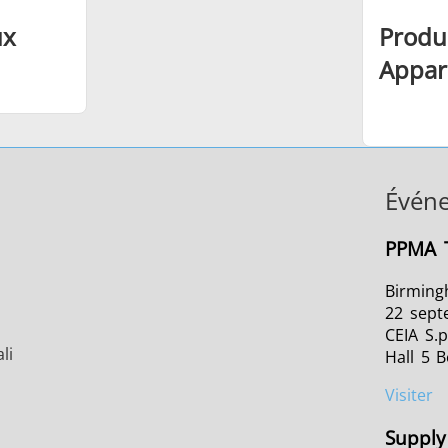
ux
Produ
Appar
Évén
PPMA 
Birming
22 sept
CEIA S.p
li
Hall 5 
Visiter
Supply