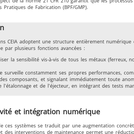
espect de la norme 21 CFR 210 garantit que les processus
 Pratiques de Fabrication (BPF/GMP).
on
ions CEIA adoptent une structure entièrement numérique 
ie par plusieurs fonctions avancées :
ser la sensibilité vis-à-vis de tous les métaux (ferreux, 
me surveille constamment ses propres performances, com
 des composants, et signalant immédiatement toute anom
de l'étalonnage et de l'éjecteur, en intégrant des tests 
vité et intégration numérique
de ces systèmes se traduit par une augmentation concrète
t des interventions de maintenance permet une réduction 