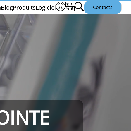
n
Blog
Produits
Logiciel
Contacts
THS/PH21N
OINTE
25
THS/PLV21