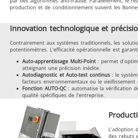
par des algorithmes anti-fraude. Parallèlement, le r
production et de conditionnement suivent les Bonnes
Innovation technologique et précisi
Contrairement aux systèmes traditionnels, les solut
potentiomètres. L'efficacité opérationnelle est garant
Auto-apprentissage Multi-Point
: permet d'optimi
atteignant une précision inédite.
Autodiagnostic et Auto-test continus
: le systè
facteurs environnementaux ou le vieillissement
Fonction AUTO-QC
: automatise la vérification 
qualité spécifiques de l'entreprise.
Producti
L'adoption 
des rebuts e