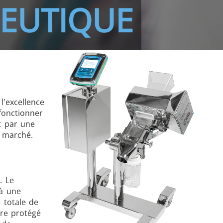
CEUTIQUE
l'excellence
fonctionner
t par une
u marché.
. Le
 à une
é totale de
tre protégé