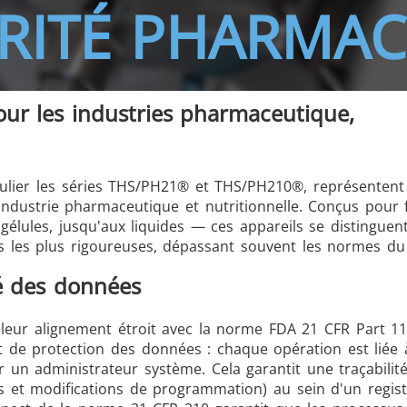
RITÉ PHARMA
/GMS21 THS/G21
ur les industries pharmaceutique,
ulier les séries THS/PH21® et THS/PH210®, représentent 
MD-SCOPE
industrie pharmaceutique et nutritionnelle. Conçus pour 
élules, jusqu'aux liquides — ces appareils se distinguen
es les plus rigoureuses, dépassant souvent les normes d
té des données
leur alignement étroit avec la norme FDA 21 CFR Part 11
 et de protection des données : chaque opération est liée
ar un administrateur système. Cela garantit une traçabilit
s et modifications de programmation) au sein d'un regis