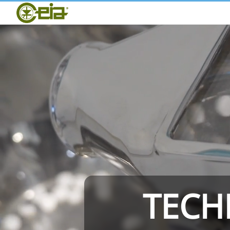
Home
CEIA
Qualité
Salons et Événements
THS/PH210
TECH
THS/PH21N-FB