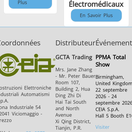
Plus
Électromédicaux
En Savoir Plus
Coordonnées
Distributeur
Événement
GCTA Trading
PPMA Total
Show
Mrs. Jane Zhang
- Mr. Peter Bauer
Birmingham,
Room 107,
United Kingdo
ostruzioni Elettroniche
Building 2, Hua
22 septembre
ndustriali Automatismi
Ding Zhi Di
2026 - 24
.p.A.
Hai Tai South
septembre 202
ona Industriale 54
and North
CEIA S.p.A.
2041 Viciomaggio -
Avenue
Hall 5 Booth E1
rezzo
Xi Qing District,
Visiter
Tianjin, P.R.