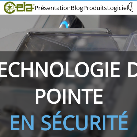
Home
Présentation
Blog
Produits
Logiciel
CEIA
Qualité
Distributeurs
Salons et Événements
ECHNOLOGIE 
THS/PH210
THS/PH210-FFV
THS/PH2
POINTE
EN SÉCURITÉ
THS/PH21N-FB
THS/PH21N-FFV
THS/PH2
D25