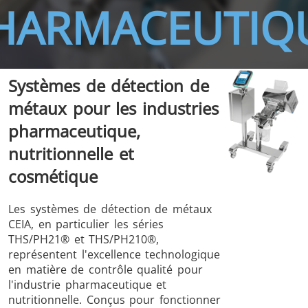
HARMACEUTIQ
Systèmes de détection de
métaux pour les industries
THS/FBB
THS/GMS21
THS/MBB
THS/G21
pharmaceutique,
nutritionnelle et
cosmétique
Les systèmes de détection de métaux
THS Production
MD-SCOPE
CEIA, en particulier les séries
4.0
THS/PH21® et THS/PH210®,
représentent l'excellence technologique
en matière de contrôle qualité pour
l'industrie pharmaceutique et
nutritionnelle. Conçus pour fonctionner