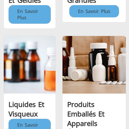
Et Gélules
Granulés
En Savoir
En Savoir Plus
Plus
Liquides Et
Produits
Visqueux
Emballés Et
Appareils
En Savoir