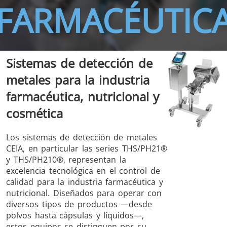
FARMACÉUTIC
Sistemas de detección de
THS/FBB
THS/GMS21
metales para la industria
THS/MBB
THS/G21
farmacéutica, nutricional y
cosmética
Los sistemas de detección de metales
THS Production
MD-SCOPE
CEIA, en particular las series THS/PH21®
4.0
y THS/PH210®, representan la
excelencia tecnológica en el control de
calidad para la industria farmacéutica y
nutricional. Diseñados para operar con
diversos tipos de productos —desde
polvos hasta cápsulas y líquidos—,
estos equipos se distinguen por su