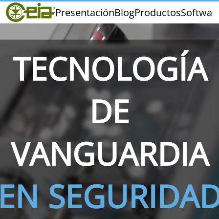
Home
Presentación
Blog
Productos
Softwar
CEIA
Calidad
Ferias y Eventos
TECNOLOGÍA
DE
THS/PH210
THS/PH210-FFV
THS/PH2
VANGUARDIA
EN SEGURIDA
THS/PH21N-FB
THS/PH21N-FFV
THS/PH2
D25