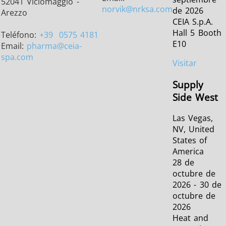
52041 Viciomaggio -
norvik
@nrksa.com
de 2026
Arezzo
CEIA S.p.A.
Hall 5 Booth
Teléfono:
+39
0575 4181
E10
Email:
pharma
@ceia-
spa.com
Visitar
Supply
Side West
Las Vegas,
NV, United
States of
America
28 de
octubre de
2026 - 30 de
octubre de
2026
Heat and