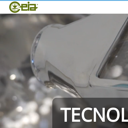
Home
CEIA
Calidad
Ferias y Eventos
THS/PH210
TECNOL
THS/PH21N-FB