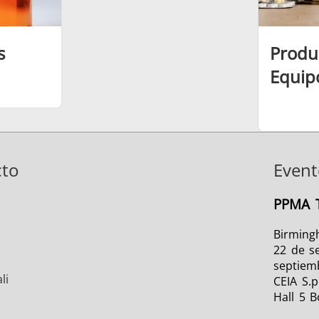
s
Produ
Equip
cto
Event
PPMA T
Birming
22 de s
septiem
li
CEIA S.p
Hall 5 