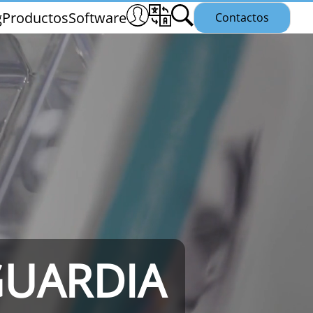
g
Productos
Software
Contactos
THS/PH21N
GUARDIA
25
THS/PLV21