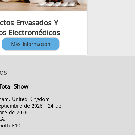
ctos Envasados Y
os Electromédicos
Más Información
os
otal Show
ham, United Kingdom
eptiembre de 2026 - 24 de
bre de 2026
.A.
Booth E10