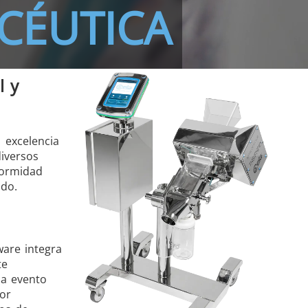
CÉUTICA
l y
 excelencia
diversos
formidad
ado.
ware integra
te
da evento
or