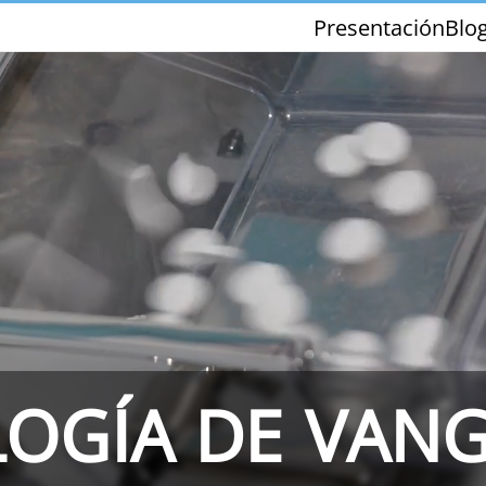
Presentación
Blo
THS/PH210-FFV
THS/PH21ET
OGÍA DE VAN
THS/PH21N-FFV
THS/PH21N-D