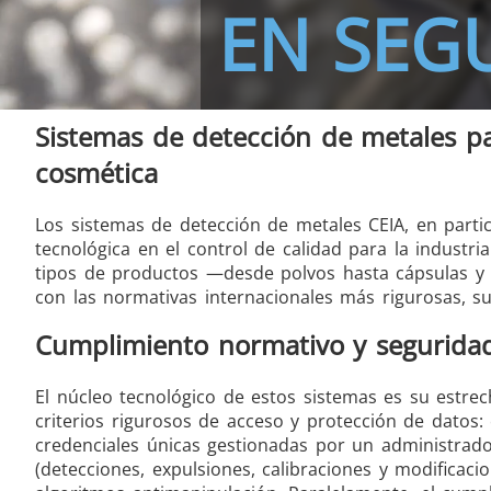
EN SEG
THS/FBB THS/MBB
THS
Sistemas de detección de metales par
cosmética
Los sistemas de detección de metales CEIA, en parti
THS Production 4.0
tecnológica en el control de calidad para la industr
tipos de productos —desde polvos hasta cápsulas y 
con las normativas internacionales más rigurosas, 
Cumplimiento normativo y segurida
El núcleo tecnológico de estos sistemas es su estre
criterios rigurosos de acceso y protección de datos:
credenciales únicas gestionadas por un administrador
(detecciones, expulsiones, calibraciones y modificac