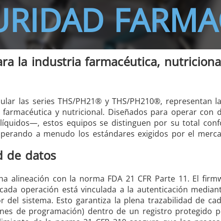
URIDAD FARMA
/GMS21 THS/G21
a la industria farmacéutica, nutriciona
cular las series THS/PH21® y THS/PH210®, representan la
MD-SCOPE
ia farmacéutica y nutricional. Diseñados para operar con 
líquidos—, estos equipos se distinguen por su total con
superando a menudo los estándares exigidos por el merc
d de datos
cha alineación con la norma FDA 21 CFR Parte 11. El firm
 cada operación está vinculada a la autenticación median
 del sistema. Esto garantiza la plena trazabilidad de ca
iones de programación) dentro de un registro protegido p