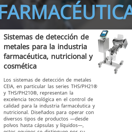
FARMACÉUTIC
Sistemas de detección de
THS/FBB
THS/GMS21
metales para la industria
THS/MBB
THS/G21
farmacéutica, nutricional y
cosmética
Los sistemas de detección de metales
THS Production
MD-SCOPE
CEIA, en particular las series THS/PH21®
4.0
y THS/PH210®, representan la
excelencia tecnológica en el control de
calidad para la industria farmacéutica y
nutricional. Diseñados para operar con
diversos tipos de productos —desde
polvos hasta cápsulas y líquidos—,
estos equipos se distinguen por su