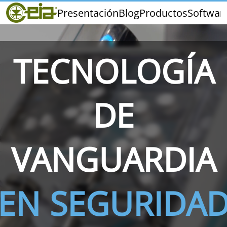
Home
Presentación
Blog
Productos
Softwar
CEIA
Calidad
Ferias y Eventos
TECNOLOGÍA
DE
THS/PH210
THS/PH210-FFV
THS/PH2
VANGUARDIA
EN SEGURIDA
THS/PH21N-FB
THS/PH21N-FFV
THS/PH2
D25