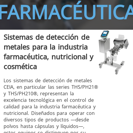
FARMACÉUTIC
Sistemas de detección de
THS/FBB
THS/GMS21
metales para la industria
THS/MBB
THS/G21
farmacéutica, nutricional y
cosmética
Los sistemas de detección de metales
THS Production
MD-SCOPE
CEIA, en particular las series THS/PH21®
4.0
y THS/PH210®, representan la
excelencia tecnológica en el control de
calidad para la industria farmacéutica y
nutricional. Diseñados para operar con
diversos tipos de productos —desde
polvos hasta cápsulas y líquidos—,
estos equipos se distinguen por su