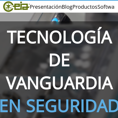
Home
Presentación
Blog
Productos
Softwar
CEIA
Calidad
Ferias y Eventos
TECNOLOGÍA
DE
THS/PH210
THS/PH210-FFV
THS/PH2
VANGUARDIA
EN SEGURIDA
THS/PH21N-FB
THS/PH21N-FFV
THS/PH2
D25