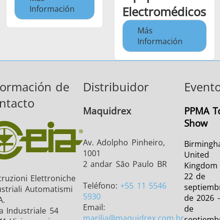
Información
Electromédicos
Más
Información
formación de
Distribuidor
Event
ntacto
Maquidrex
PPMA To
Show
Av. Adolpho Pinheiro,
Birmingh
1001
United
2 andar São Paulo BR
Kingdom
22 de
ruzioni Elettroniche
Teléfono:
+55 11 5546
septiemb
striali Automatismi
5930
de 2026 -
A.
Email:
de
a Industriale 54
marilia
@maquidrex.com.br
septiemb