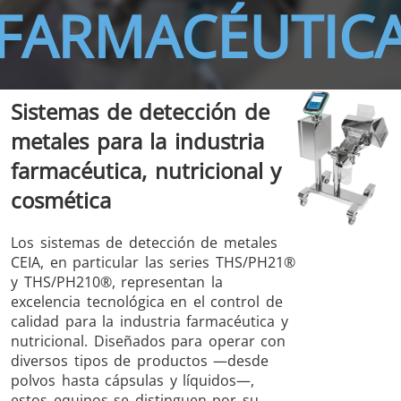
FARMACÉUTIC
Sistemas de detección de
metales para la industria
THS/FBB
THS/GMS21
THS/MBB
THS/G21
farmacéutica, nutricional y
cosmética
Los sistemas de detección de metales
CEIA, en particular las series THS/PH21®
THS Production
MD-SCOPE
y THS/PH210®, representan la
4.0
excelencia tecnológica en el control de
calidad para la industria farmacéutica y
nutricional. Diseñados para operar con
diversos tipos de productos —desde
polvos hasta cápsulas y líquidos—,
estos equipos se distinguen por su