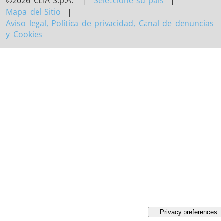
©2026 CEIA S.p.A. |
Seleccione su país
|
Mapa del Sitio
|
Aviso legal, Política de privacidad, Canal de denuncias
y Cookies