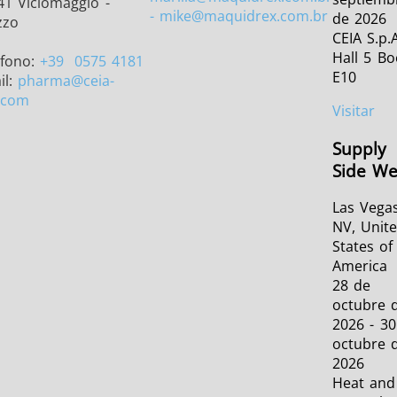
41 Viciomaggio -
- mike@maquidrex.com.br
de 2026
zzo
CEIA S.p.A
Hall 5 Bo
éfono:
+39
0575 4181
E10
il:
pharma
@ceia-
.com
Visitar
Supply
Side We
Las Vegas
NV, Unit
States of
America
28 de
octubre 
2026 - 30
octubre 
2026
Heat and