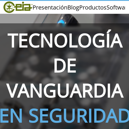
Home
Presentación
Blog
Productos
Softwar
CEIA
Calidad
Distribuidores
TECNOLOGÍA
Ferias y Eventos
DE
THS/PH210
THS/PH210-FFV
THS/PH2
VANGUARDIA
EN SEGURIDA
THS/PH21N-FB
THS/PH21N-FFV
THS/PH2
D25