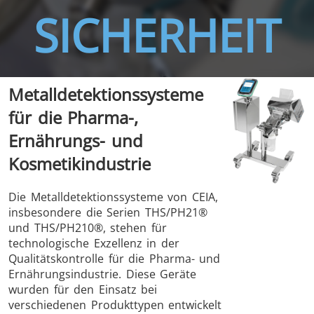
SICHERHEIT
THS/FBB
THS/GMS21
Metalldetektionssysteme
THS/MBB
THS/G21
für die Pharma-,
Ernährungs- und
Kosmetikindustrie
THS Production
MD-SCOPE
Die Metalldetektionssysteme von CEIA,
insbesondere die Serien THS/PH21®
4.0
und THS/PH210®, stehen für
technologische Exzellenz in der
Qualitätskontrolle für die Pharma- und
Ernährungsindustrie. Diese Geräte
wurden für den Einsatz bei
verschiedenen Produkttypen entwickelt