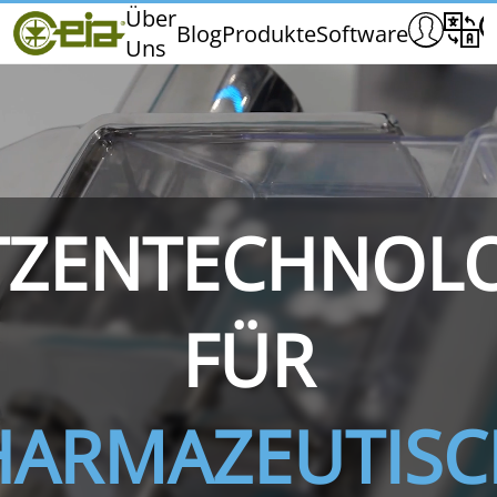
Home
Über
Blog
Produkte
Software
Uns
CEIA
Qualität
Messen und Veranstaltungen
TZENTECHNOL
THS/PH210
THS/PH210-FFV
THS/PH2
FÜR
HARMAZEUTISC
THS/PH21N-FB
THS/PH21N-FFV
THS/PH2
D25