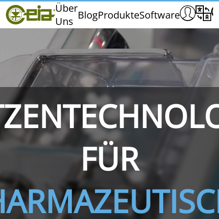
Home
Über
Blog
Produkte
Software
Uns
CEIA
Qualität
Messen und Veranstaltungen
TZENTECHNOL
THS/PH210
THS/PH210-FFV
THS/PH2
FÜR
HARMAZEUTISC
THS/PH21N-FB
THS/PH21N-FFV
THS/PH2
D25