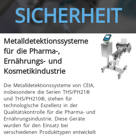
SICHERHEIT
THS/FBB
THS/GMS21
Metalldetektionssysteme
THS/MBB
THS/G21
für die Pharma-,
Ernährungs- und
Kosmetikindustrie
THS Production
MD-SCOPE
Die Metalldetektionssysteme von CEIA,
insbesondere die Serien THS/PH21®
4.0
und THS/PH210®, stehen für
technologische Exzellenz in der
Qualitätskontrolle für die Pharma- und
Ernährungsindustrie. Diese Geräte
wurden für den Einsatz bei
verschiedenen Produkttypen entwickelt