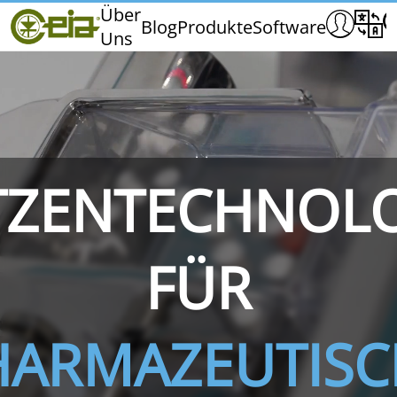
Home
Über
Blog
Produkte
Software
Uns
CEIA
Qualität
Händler
Messen und Veranstaltungen
TZENTECHNOL
THS/PH210
THS/PH210-FFV
THS/PH2
FÜR
HARMAZEUTISC
THS/PH21N-FB
THS/PH21N-FFV
THS/PH2
D25