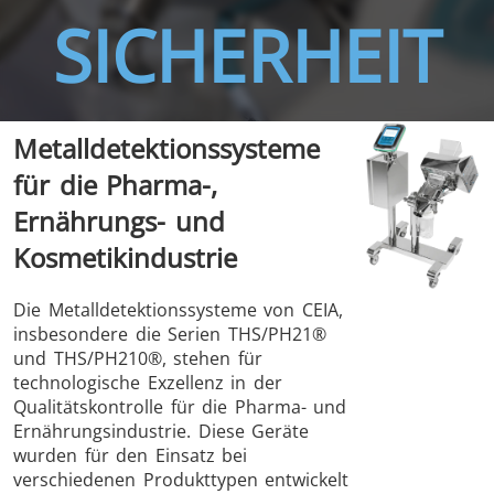
SICHERHEIT
Metalldetektionssysteme
THS/FBB
THS/GMS21
für die Pharma-,
THS/MBB
THS/G21
Ernährungs- und
Kosmetikindustrie
Die Metalldetektionssysteme von CEIA,
insbesondere die Serien THS/PH21®
THS Production
MD-SCOPE
und THS/PH210®, stehen für
4.0
technologische Exzellenz in der
Qualitätskontrolle für die Pharma- und
Ernährungsindustrie. Diese Geräte
wurden für den Einsatz bei
verschiedenen Produkttypen entwickelt