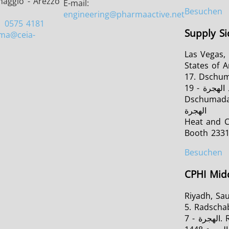
maggio - Arezzo
E-mail:
Besuchen
engineering
@pharmaactive.net
0575 4181
Supply S
rma
@ceia-
Las Vegas,
States of 
17. Dschum
بعد الهجرة - 19.
Dschumada I
الهجرة
Heat and C
Booth 233
Besuchen
CPHI Mid
Riyadh, Sa
5. Radschab 
الهجرة - 7. Radschab