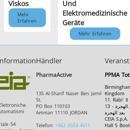
Viskos
Und
Elektromedizinische
Mehr
Erfahren
Geräte
Mehr Erfahren
information
Händler
Veranst
PharmaActive
PPMA Tot
Birmingham
135 Al-Sharif Naser Ben Jamil
Kingdom
St.
11. Rabiʻ II 1
Elettroniche
PO Box 110103
الهجرة - 13. Rabiʻ II 1448
Automatismi
Amman 11110 JORDAN
بعد الهجرة
CEIA S.p.A.
iale 54
Telefon:
+962 6553 4611
Hall 5 Boo