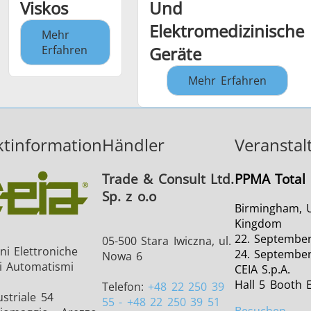
Viskos
Und
Elektromedizinische
Mehr
Erfahren
Geräte
Mehr Erfahren
tinformation
Händler
Veranstal
Trade & Consult Ltd.
PPMA Total
Sp. z o.o
Birmingham, 
Kingdom
22. September
05-500 Stara Iwiczna, ul.
ni Elettroniche
24. Septembe
Nowa 6
li Automatismi
CEIA S.p.A.
Hall 5 Booth 
Telefon:
+48 22 250 39
striale 54
55 - +48 22 250 39 51
Besuchen