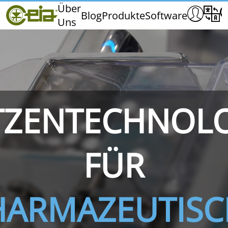
Home
Über
Blog
Produkte
Software
Uns
CEIA
Qualität
Händler
Messen und Veranstaltungen
TZENTECHNOL
THS/PH210
THS/PH210-FFV
THS/PH2
FÜR
HARMAZEUTISC
THS/PH21N-FB
THS/PH21N-FFV
THS/PH2
D25