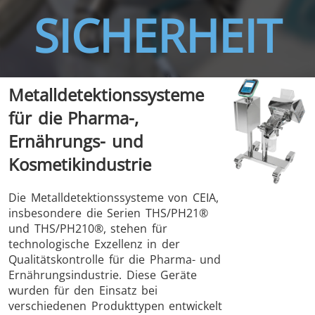
SICHERHEIT
Metalldetektionssysteme
THS/FBB
THS/GMS21
für die Pharma-,
THS/MBB
THS/G21
Ernährungs- und
Kosmetikindustrie
Die Metalldetektionssysteme von CEIA,
insbesondere die Serien THS/PH21®
THS Production
MD-SCOPE
und THS/PH210®, stehen für
4.0
technologische Exzellenz in der
Qualitätskontrolle für die Pharma- und
Ernährungsindustrie. Diese Geräte
wurden für den Einsatz bei
verschiedenen Produkttypen entwickelt