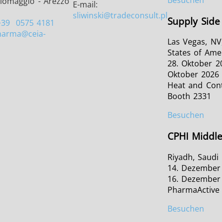
ciomaggio - Arezzo
E-mail:
sliwinski
@tradeconsult.pl
Supply Side
+39
0575 4181
harma
@ceia-
Las Vegas, NV
States of Ame
28. Oktober 20
Oktober 2026
Heat and Cont
Booth 2331
Besuchen
CPHI Middle
Riyadh, Saudi
14. Dezember
16. Dezember
PharmaActive
Besuchen