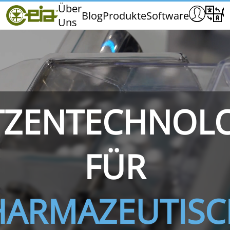
Home
Über
Blog
Produkte
Software
Uns
CEIA
Qualität
Messen und Veranstaltungen
TZENTECHNOL
THS/PH210
THS/PH210-FFV
THS/PH2
FÜR
HARMAZEUTISC
THS/PH21N-FB
THS/PH21N-FFV
THS/PH2
D25