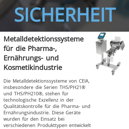
SICHERHEIT
THS/FBB
THS/GMS21
Metalldetektionssysteme
THS/MBB
THS/G21
für die Pharma-,
Ernährungs- und
Kosmetikindustrie
THS Production
MD-SCOPE
Die Metalldetektionssysteme von CEIA,
insbesondere die Serien THS/PH21®
4.0
und THS/PH210®, stehen für
technologische Exzellenz in der
Qualitätskontrolle für die Pharma- und
Ernährungsindustrie. Diese Geräte
wurden für den Einsatz bei
verschiedenen Produkttypen entwickelt