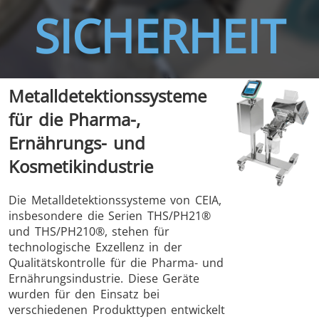
SICHERHEIT
THS/FBB
THS/GMS21
Metalldetektionssysteme
THS/MBB
THS/G21
für die Pharma-,
Ernährungs- und
Kosmetikindustrie
THS Production
MD-SCOPE
Die Metalldetektionssysteme von CEIA,
insbesondere die Serien THS/PH21®
4.0
und THS/PH210®, stehen für
technologische Exzellenz in der
Qualitätskontrolle für die Pharma- und
Ernährungsindustrie. Diese Geräte
wurden für den Einsatz bei
verschiedenen Produkttypen entwickelt