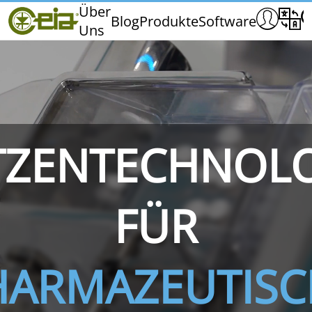
Home
Über
Blog
Produkte
Software
Uns
CEIA
Qualität
Messen und Veranstaltungen
TZENTECHNOL
THS/PH210
THS/PH210-FFV
THS/PH2
FÜR
HARMAZEUTISC
THS/PH21N-FB
THS/PH21N-FFV
THS/PH2
D25