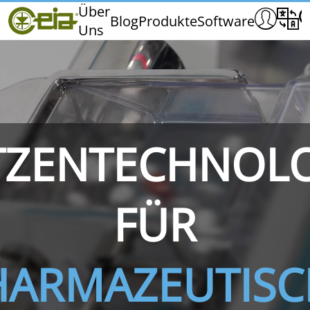
Home
Über
Blog
Produkte
Software
Uns
CEIA
Qualität
Messen und Veranstaltungen
TZENTECHNOL
THS/PH210
THS/PH210-FFV
THS/PH2
FÜR
HARMAZEUTISC
THS/PH21N-FB
THS/PH21N-FFV
THS/PH2
D25