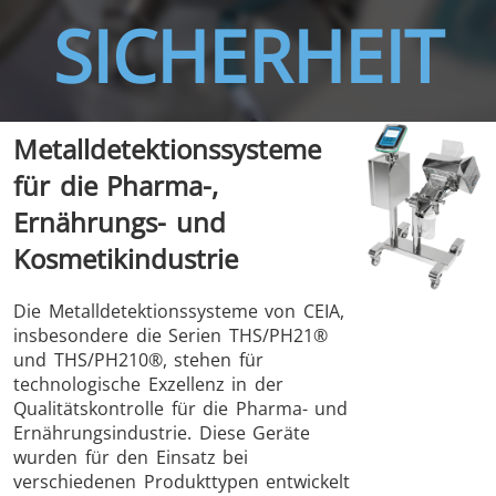
SICHERHEIT
THS/FBB
THS/GMS21
Metalldetektionssysteme
THS/MBB
THS/G21
für die Pharma-,
Ernährungs- und
Kosmetikindustrie
THS Production
MD-SCOPE
Die Metalldetektionssysteme von CEIA,
insbesondere die Serien THS/PH21®
4.0
und THS/PH210®, stehen für
technologische Exzellenz in der
Qualitätskontrolle für die Pharma- und
Ernährungsindustrie. Diese Geräte
wurden für den Einsatz bei
verschiedenen Produkttypen entwickelt