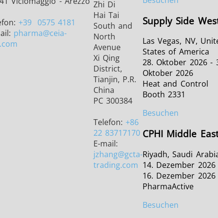
41 Viciomaggio - Arezzo
Zhi Di
Hai Tai
Supply Side Wes
efon:
+39
0575 4181
South and
ail:
pharma
@ceia-
North
Las Vegas, NV, Unit
.com
Avenue
States of America
Xi Qing
28. Oktober 2026 - 
District,
Oktober 2026
Tianjin, P.R.
Heat and Control
China
Booth 2331
PC 300384
Besuchen
Telefon:
+86
22 83717170
CPHI Middle Eas
E-mail:
Riyadh, Saudi Arabi
jzhang
@gcta-
14. Dezember 2026 
trading.com
16. Dezember 2026
PharmaActive
Besuchen