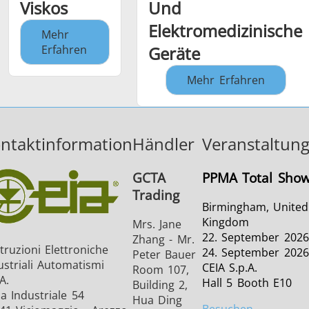
Viskos
Und
Elektromedizinische
Mehr
Erfahren
Geräte
Mehr Erfahren
ntaktinformation
Händler
Veranstaltun
GCTA
PPMA Total Sho
Trading
Birmingham, United
Kingdom
Mrs. Jane
22. September 2026
Zhang - Mr.
truzioni Elettroniche
24. September 2026
Peter Bauer
ustriali Automatismi
CEIA S.p.A.
Room 107,
A.
Hall 5 Booth E10
Building 2,
a Industriale 54
Hua Ding
Besuchen