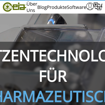
Home
Über
Blog
Produkte
Software
Uns
CEIA
Qualität
Händler
Messen und Veranstaltungen
TZENTECHNOL
THS/PH210
THS/PH210-FFV
THS/PH2
FÜR
HARMAZEUTISC
THS/PH21N-FB
THS/PH21N-FFV
THS/PH2
D25