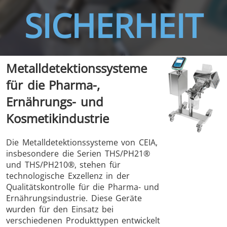
SICHERHEIT
Metalldetektionssysteme
THS/FBB
THS/GMS21
für die Pharma-,
THS/MBB
THS/G21
Ernährungs- und
Kosmetikindustrie
Die Metalldetektionssysteme von CEIA,
insbesondere die Serien THS/PH21®
THS Production
MD-SCOPE
und THS/PH210®, stehen für
4.0
technologische Exzellenz in der
Qualitätskontrolle für die Pharma- und
Ernährungsindustrie. Diese Geräte
wurden für den Einsatz bei
verschiedenen Produkttypen entwickelt