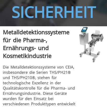
SICHERHEIT
Metalldetektionssysteme
THS/FBB
THS/GMS21
für die Pharma-,
THS/MBB
THS/G21
Ernährungs- und
Kosmetikindustrie
Die Metalldetektionssysteme von CEIA,
insbesondere die Serien THS/PH21®
THS Production
MD-SCOPE
und THS/PH210®, stehen für
4.0
technologische Exzellenz in der
Qualitätskontrolle für die Pharma- und
Ernährungsindustrie. Diese Geräte
wurden für den Einsatz bei
verschiedenen Produkttypen entwickelt