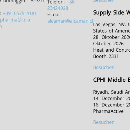
Viciomaggio - Arezzo
Telefon:
+56
23424928
Supply Side 
n:
+39
0575 4181
E-mail:
pharma
@ceia-
alcaman
@alcaman.cl
Las Vegas, NV, 
m
States of Ameri
28. Oktober 2026
Oktober 2026
Heat and Contro
Booth 2331
Besuchen
CPHI Middle 
Riyadh, Saudi A
14. Dezember 2
16. Dezember 2
PharmaActive
Besuchen