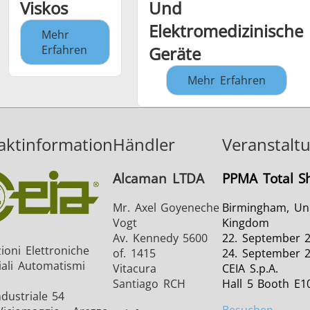
Viskos
Und
Elektromedizinische
Mehr
Erfahren
Geräte
Mehr Erfahren
aktinformation
Händler
Veranstalt
Alcaman LTDA
PPMA Total S
Mr. Axel Goyeneche
Birmingham, Un
Vogt
Kingdom
Av. Kennedy 5600
22. September 2
ioni Elettroniche
of. 1415
24. September 
iali Automatismi
Vitacura
CEIA S.p.A.
Santiago RCH
Hall 5 Booth E1
dustriale 54
Besuchen