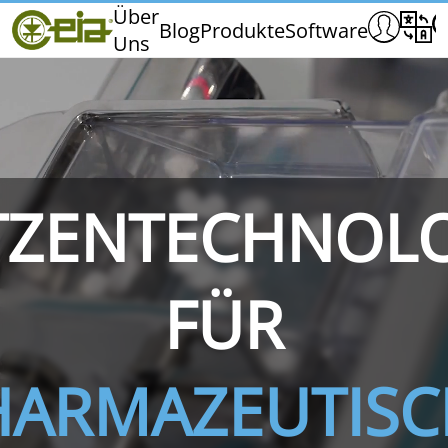
Home
Über
Blog
Produkte
Software
Uns
CEIA
Qualität
Händler
Messen und Veranstaltungen
TZENTECHNOL
THS/PH210
THS/PH210-FFV
THS/PH2
FÜR
HARMAZEUTISC
THS/PH21N-FB
THS/PH21N-FFV
THS/PH2
D25