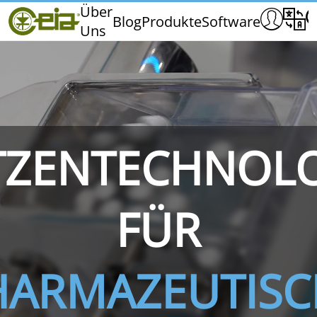
Home
Über
Blog
Produkte
Software
Uns
CEIA
Qualität
Messen und Veranstaltungen
TZENTECHNOL
THS/PH210
THS/PH210-FFV
THS/PH2
FÜR
HARMAZEUTISC
THS/PH21N-FB
THS/PH21N-FFV
THS/PH2
D25