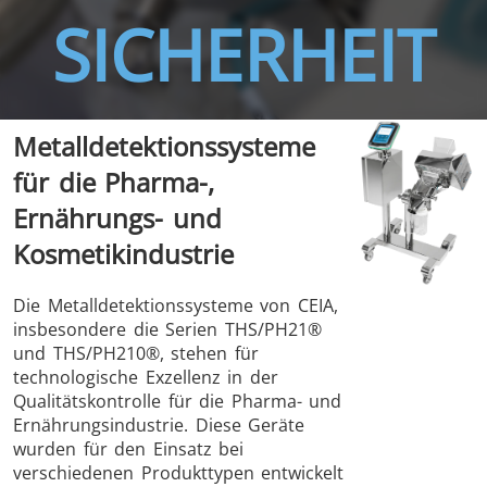
SICHERHEIT
THS/FBB
THS/GMS21
Metalldetektionssysteme
THS/MBB
THS/G21
für die Pharma-,
Ernährungs- und
Kosmetikindustrie
THS Production
MD-SCOPE
Die Metalldetektionssysteme von CEIA,
insbesondere die Serien THS/PH21®
4.0
und THS/PH210®, stehen für
technologische Exzellenz in der
Qualitätskontrolle für die Pharma- und
Ernährungsindustrie. Diese Geräte
wurden für den Einsatz bei
verschiedenen Produkttypen entwickelt